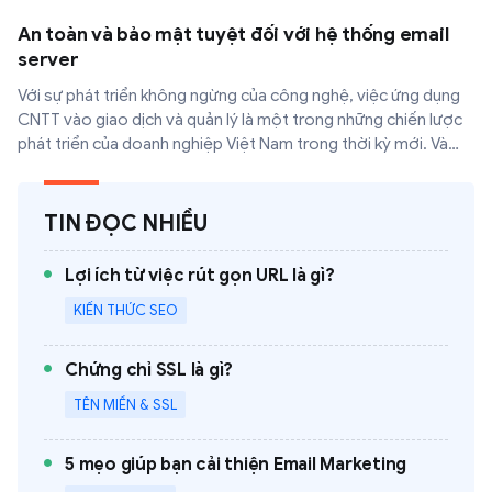
An toàn và bảo mật tuyệt đối với hệ thống email
server
Với sự phát triển không ngừng của công nghệ, việc ứng dụng
CNTT vào giao dịch và quản lý là một trong những chiến lược
phát triển của doanh nghiệp Việt Nam trong thời kỳ mới. Và
trong đó, sự xuất hiện của hệ thống Email server đã mang lại
một giải pháp vượt trội giúp doanh nghiệp có thể quản lý và
bảo mật thông tin một cách tối ưu nhất.
TIN ĐỌC NHIỀU
Lợi ích từ việc rút gọn URL là gì?
KIẾN THỨC SEO
Chứng chỉ SSL là gì?
TÊN MIỀN & SSL
5 mẹo giúp bạn cải thiện Email Marketing