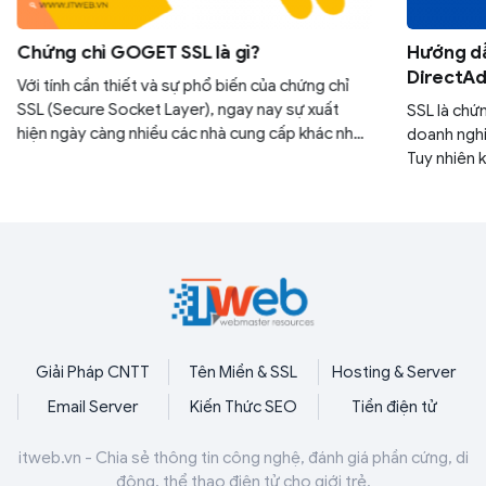
Chứng chỉ GOGET SSL là gì?
Hướng dẫ
DirectA
Với tính cần thiết và sự phổ biến của chứng chỉ
SSL (Secure Socket Layer), ngay nay sự xuất
SSL là chứ
hiện ngày càng nhiều các nhà cung cấp khác nhau
doanh nghi
khiến cho các doanh nghiệp phải đau đầu trong
Tuy nhiên 
quá trình lựa chọn. Bài viết dưới đây sẽ giúp bạn
bước cài đ
hiểu rõ hơn về khái niệm cũng như là những ưu và
hosting Dir
nhược điểm của Chứng chỉ GOGET SSL so với
đây sẽ giúp
các nhà cung cấp khác để có được một cái nhìn
đặt này.
tổng quan và chọn lựa phù hợp nhất.
Giải Pháp CNTT
Tên Miền & SSL
Hosting & Server
Email Server
Kiến Thức SEO
Tiền điện tử
itweb.vn - Chia sẻ thông tin công nghệ, đánh giá phần cứng, di
động, thể thao điện tử cho giới trẻ.