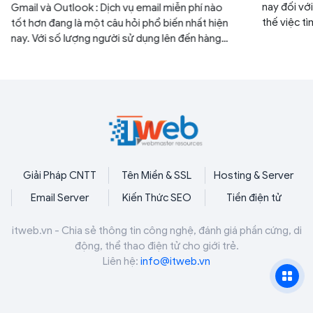
nay đối với
Gmail và Outlook : Dịch vụ email miễn phí nào
thế việc tì
tốt hơn đang là một câu hỏi phổ biến nhất hiện
cách sử dụ
nay. Với số lượng người sử dụng lên đến hàng
vô cùng cần
trăm triệu, Gmail và Outlook xứng đang là 2 dịch
vụ email miễn phí hàng đầu. Nếu được chọn sử
dụng một trong hai dịch vụ trên bạn nên chọn sử
dụng dịch vụ nào?
Giải Pháp CNTT
Tên Miền & SSL
Hosting & Server
Email Server
Kiến Thức SEO
Tiền điện tử
itweb.vn - Chia sẻ thông tin công nghệ, đánh giá phần cứng, di
động, thể thao điện tử cho giới trẻ.
Liên hệ:
info@itweb.vn