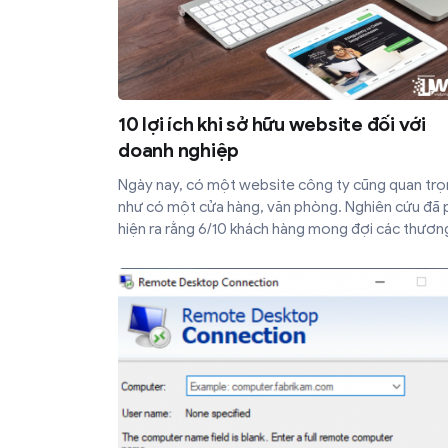
10 lợi ích khi sở hữu website đối với
doanh nghiệp
Ngày nay, có một website công ty cũng quan tr
như có một cửa hàng, văn phòng. Nghiên cứu đã 
hiện ra rằng 6/10 khách hàng mong đợi các thươn
hiệu có nội dung trực tuyến về doanh nghiệp của 
Nếu bạn sở hữu hoặc điều hành một doanh nghiệ
chưa thực hiện bước đó vào thế giới trực tuyến, đ
10 lợi ích của website đối với doanh nghiệp sẽ kh
bạn tự hỏi tại sao không tạo website sớm hơn.