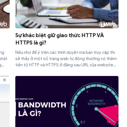
Sự khác biệt giữ giao thức HTTP VÀ
HTTPS là gì?
ọng
Nếu như để ý trên các trình duyệt mà bạn truy cập thì
phát
sẽ thấy ở một số trang web tự động thường có thêm
g
tiền tố HTTP và HTTPS ở đằng sau URL của website
họ.
đó. Vậy HTTP là gì? HTTPS là gì? Sự khác nhau giữa 2
p
giao thức này và tầm quan trọng của chúng trong thế
ây là
giới web là gì? Cùng chúng tôi lý giải ở bài viết dưới
iến
đây nhé!