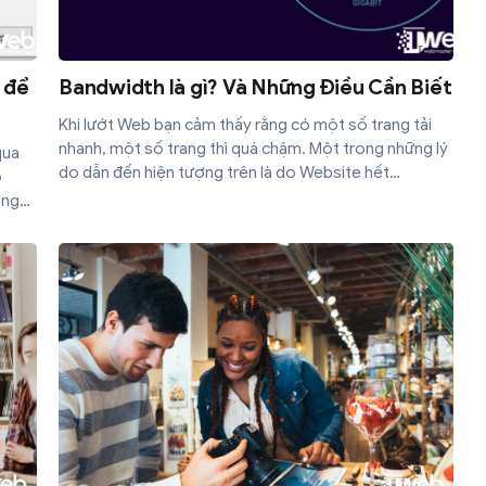
 để
Bandwidth là gì? Và Những Điều Cần Biết
Khi lướt Web bạn cảm thấy rằng có một số trang tải
nhanh, một số trang thì quá chậm. Một trong những lý
qua
do dẫn đến hiện tượng trên là do Website hết
p
Bandwidth (băng thông). Vậy thì băng thông là gì? Hãy
ùng
cùng Mắt Bão tìm hiểu các thông tin liên quan đến
ai
băng thông nhé!
để
ên
i