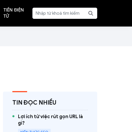
TIỀN ĐIỆN
TỬ
TIN ĐỌC NHIỀU
Lợi ích từ việc rút gọn URL là
gì?