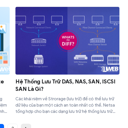
mật cho website.
te
Hệ Thống Lưu Trữ DAS, NAS, SAN, ISCSI
SAN Là Gì?
ng
Các khái niệm về Strorage (lưu trữ) để có thể lưu trữ
niệm
dữ liệu của bạn một cách an toàn nhất có thể. Netsa
ính
tổng hợp cho bạn các dạng lưu trữ hệ thống lưu trữ
 viết
dùng cho máy chủ ảo (VPS) hoặc máy chủ
riêng (Dedicated Server) như DAS, NAS, SAN, iSCSI