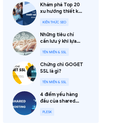
Khám phá Top 20
xu hướng thiết kế
website bùng nổ,
KIẾN THỨC SEO
khuấy đảo năm
2023
Những tiêu chí
cần lưu ý khi lựa
chọn nhà cung
TÊN MIỀN & SSL
cấp tên miền
Chứng chỉ GOGET
SSL là gì?
TÊN MIỀN & SSL
4 điểm yếu hàng
đầu của shared
hosting nên cân
PLESK
nhắc