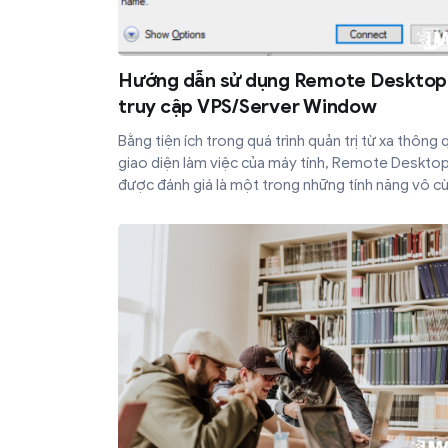
Hướng dẫn sử dụng Remote Desktop
truy cập VPS/Server Window
Bằng tiện ích trong quá trình quản trị từ xa thông 
giao diện làm việc của máy tính, Remote Deskto
được đánh giá là một trong những tính năng vô c
thiết thực cho người dùng. Tuy nhiên, không phải 
cũng biết được việc ứng dụng Remote Desktop 
truy cập VPS/ Server Window. Đừng lo! Bài viết b
dưới sẽ giúp bạn "gỡ rối" ngay những thắc mắc vớ
những bước hướng dẫn cụ thể.