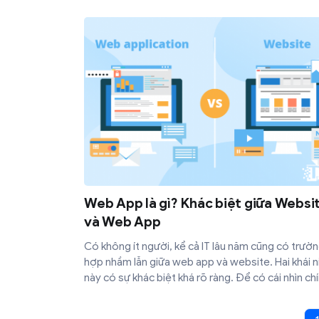
Web App là gì? Khác biệt giữa Websi
và Web App
Có không ít người, kể cả IT lâu năm cũng có trườ
hợp nhầm lẫn giữa web app và website. Hai khái 
này có sự khác biệt khá rõ ràng. Để có cái nhìn ch
xác nhất về web app và website, bạn theo dõi bài
dưới đây để nắm rõ hơn các khái niệm này.