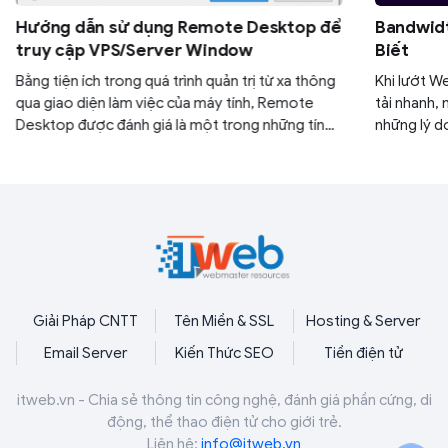
Hướng dẫn sử dụng Remote Desktop để
Bandwidt
truy cập VPS/Server Window
Biết
Bằng tiện ích trong quá trình quản trị từ xa thông
Khi lướt W
qua giao diện làm việc của máy tính, Remote
tải nhanh,
Desktop được đánh giá là một trong những tính
những lý d
năng vô cùng thiết thực cho người dùng. Tuy
Website hế
nhiên, không phải ai cũng biết được việc ứng
băng thông
dụng Remote Desktop để truy cập VPS/ Server
thông tin 
Window. Đừng lo! Bài viết bên dưới sẽ giúp bạn
"gỡ rối" ngay những thắc mắc với những bước
hướng dẫn cụ thể.
Giải Pháp CNTT
Tên Miền & SSL
Hosting & Server
Email Server
Kiến Thức SEO
Tiền điện tử
itweb.vn - Chia sẻ thông tin công nghệ, đánh giá phần cứng, di
động, thể thao điện tử cho giới trẻ.
Liên hệ:
info@itweb.vn