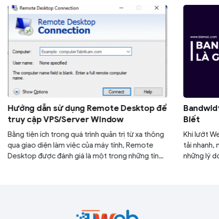
Hướng dẫn sử dụng Remote Desktop để
Bandwidt
truy cập VPS/Server Window
Biết
Bằng tiện ích trong quá trình quản trị từ xa thông
Khi lướt W
qua giao diện làm việc của máy tính, Remote
tải nhanh,
Desktop được đánh giá là một trong những tính
những lý d
năng vô cùng thiết thực cho người dùng. Tuy
Website hế
nhiên, không phải ai cũng biết được việc ứng
băng thông
dụng Remote Desktop để truy cập VPS/ Server
thông tin 
Window. Đừng lo! Bài viết bên dưới sẽ giúp bạn
"gỡ rối" ngay những thắc mắc với những bước