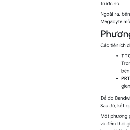
trước nó.
Ngoài ra, bă
Megabyte mỗi 
Phương
Các tiện ích
TT
Tro
bên 
PR
gian
Để đo Bandwid
Sau đó, kết q
Một phương 
và đếm thời g