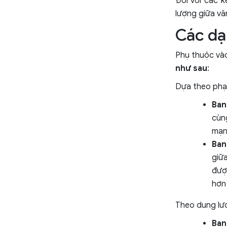
Đối với các 
lượng giữa vă
Các dạ
Phụ thuộc vào
như sau
:
Dựa theo phạ
Ban
cùn
mạn
Ban
giữ
đượ
hơn 
Theo dung lư
Ban