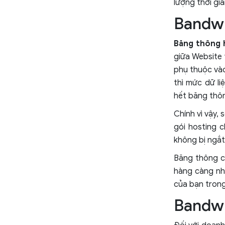
lượng thời gia
Bandwi
Băng thông 
giữa Website 
phụ thuộc vào
thì mức dữ l
hết băng thôn
Chính vì vậy,
gói hosting 
không bị ngắt
Băng thông cà
hàng càng nh
của bạn trong
Bandwi