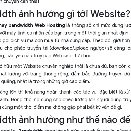
n chuyển cần thiết.
dth ảnh hưởng gì tới Website?
hay bandwidth Web Hosting
là thông số chỉ mức dung lượn
với máy tính cá nhân của bạn trong một thời gian nhất định.
 gói dịch vụ mà bạn mua từ nhà cung cấp. Theo đó, giới hạ
iệu cho phép truyền tải (download/upload ngược) sẽ càng l
g, các yêu cầu truy cập Web sẽ bị từ chối.
 sở hữu một Website chuyên nghiệp thôi là chưa đủ, bạn còn 
chất lượng với băng thông rộng, đảm bảo đường truyền dữ 
 quãng, nhất là trong những giờ cao điểm.
ng lớn thì khả năng hoàn thành các tác vụ, đặc biệt là xử 
anh. Đồng thời nó cũng cho phép lượng lớn người dùng tru
 cùng một thời điểm mà không gặp phải bất kỳ vấn đề gì.
dth ảnh hưởng như thế nào đ