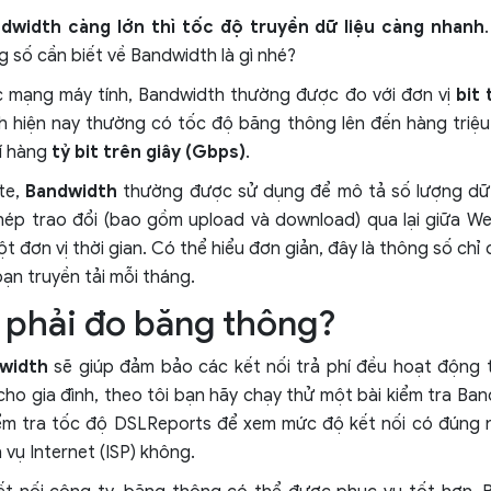
dwidth càng lớn thì tốc độ truyền dữ liệu càng nhanh
g số cần biết về Bandwidth là gì nhé?
ực mạng máy tính, Bandwidth thường được đo với đơn vị
bit 
 hiện nay thường có tốc độ băng thông lên đến hàng triệu 
í hàng
tỷ bit trên giây (Gbps)
.
te,
Bandwidth
thường được sử dụng để mô tả số lượng dữ l
ép trao đổi (bao gồm upload và download) qua lại giữa We
t đơn vị thời gian. Có thể hiểu đơn giản, đây là thông số chỉ
ạn truyền tải mỗi tháng.
o phải đo băng thông?
width
sẽ giúp đảm bảo các kết nối trả phí đều hoạt động 
ho gia đình, theo tôi bạn hãy chạy thử một bài kiểm tra Ban
iểm tra tốc độ DSLReports để xem mức độ kết nối có đúng 
 vụ Internet (ISP) không.