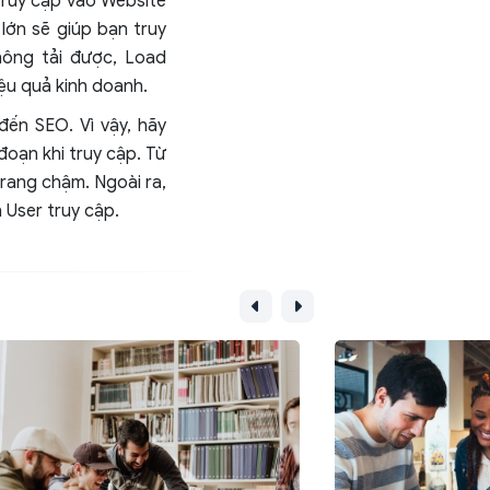
truy cập vào Website
lớn sẽ giúp bạn truy
hông tải được, Load
ệu quả kinh doanh.
đến SEO. Vì vậy, hãy
oạn khi truy cập. Từ
rang chậm. Ngoài ra,
 User truy cập.