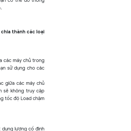
 Bạn có thể đo thông
.
chia thành các loại
ữa các máy chủ trong
 bạn sử dụng cho các
ác giữa các máy chủ
ạn sẽ không truy cập
ng tốc độ Load chậm
t dung lượng cố định