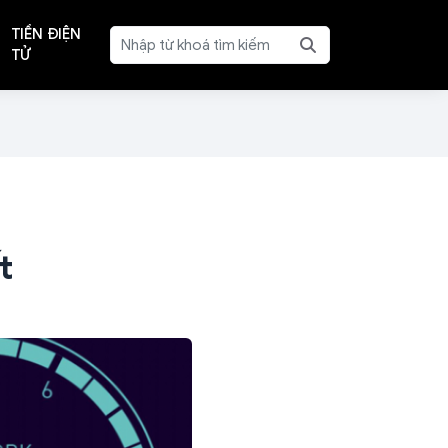
TIỀN ĐIỆN
TỬ
t