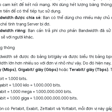
o cam kết để kết nối mạng. Khi dùng hết lượng băng thông 
 tiền để có thể tiếp tục sử dụng.
dwidth được chia sẻ
: Bạn có thể dùng cho nhiều máy chủ 
chế tình trạng Server bị đơ.
dwidth riêng
: Bạn cần trả phí cho phần Bandwidth đã sử
 sẻ với người khác.
ng thông
dwidth sẽ được đo bằng bit/giây và được biểu thị bằng b
dth lớn hơn nhiều so với đơn vị nhỏ như vậy. Do đó hiện nay
y (Mbps)
,
Gigabit/ giây (Gbps)
hoặc
Terabit/ giây (Tbps)
. 
bit = 1.000 bits.
bit = 1,000 kilo = 1.000.000 bits.
bit = 1.000 mega = 1.000.000.000 bits.
bit = 1.000 giga = 1.000.000.000.000 bits.
n có Petabit, Exabit, Zettabit và Yottabit, mỗi đơn vị này gấp