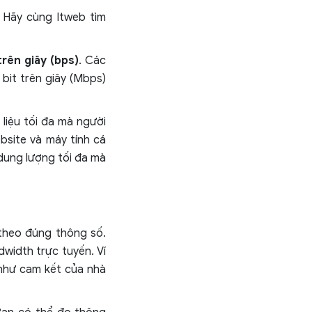
. Hãy cùng Itweb tìm
trên giây (bps)
. Các
bit trên giây (Mbps)
iệu tối đa mà người
bsite và máy tính cá
 dung lượng tối đa mà
theo đúng thông số.
dwidth trực tuyến. Ví
như cam kết của nhà