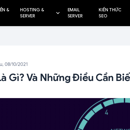
ỀN &
HOSTING &
EMAIL
KIẾN THỨC
SERVER
SERVER
SEO
u, 08/10/2021
à Gì? Và Những Điều Cần Biế