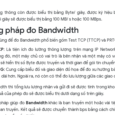
ng thông còn được biểu thị bằng Byte/ giây, được ký hiệu 
giây sẽ được biểu thị bằng 100 MB/ s hoặc 100 MBps.
 pháp đo Bandwidth
 dùng để đo Bandwidth phổ biến gồm Test TCP (TTCP) và PR
CP
: Là tiện ích đo lường thông lượng trên mạng IP Networ
ng đó, một máy chủ có vai trò là bên nhận và một máy có vai
sẽ hiển thị số Byte được truyền và thời gian để gói tin chuyển
TG
: Cung cấp biểu đồ và giao diện đồ họa để đo xu hướng b
 dài hơn. Ngoài ra, nó còn có thể đo lưu lượng giữa các giao 
th thì tổng lưu lượng nhận và gửi đi sẽ được tính trong kho
uả của phép đo sẽ được biểu thị dưới dạng số trên giây.
pháp giúp đo
Bandwidth
khác là bạn truyền một hoặc vài tệ
ian truyền. Kết quả sẽ được chuyển thành bps bằng cách chi