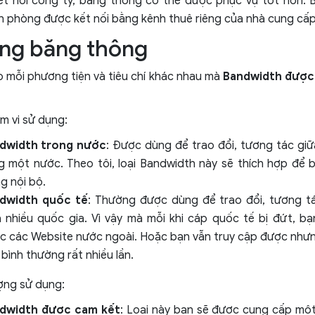
kết nối công ty, băng thông có thể được phục vụ tốt hơn.
n phòng được kết nối bằng kênh thuê riêng của nhà cung cấp
ng băng thông
 mỗi phương tiện và tiêu chí khác nhau mà
Bandwidth được 
m vi sử dụng:
dwidth trong nước
: Được dùng để trao đổi, tương tác gi
g một nước. Theo tôi, loại Bandwidth này sẽ thích hợp để
g nội bộ.
dwidth quốc tế
: Thường được dùng để trao đổi, tương t
a nhiều quốc gia. Vì vậy mà mỗi khi cáp quốc tế bị đứt, b
c các Website nước ngoài. Hoặc bạn vẫn truy cập được như
bình thường rất nhiều lần.
ợng sử dụng:
dwidth được cam kết
: Loại này bạn sẽ được cung cấp mộ