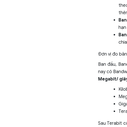
the
thêm
Ban
hạn 
Ban
chia
Đơn vị đo bă
Ban đầu, Ban
nay có Bandwi
Megabit/ giâ
Kilo
Mega
Giga
Tera
Sau Terabit cò