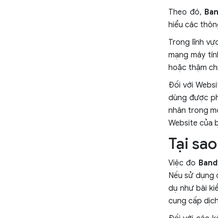
Theo đó,
Ban
hiểu các thôn
Trong lĩnh v
mạng máy tính
hoặc thậm ch
Đối với Websi
dùng được ph
nhân trong mộ
Website của b
Tại sa
Việc đo
Band
Nếu sử dụng c
dụ như bài k
cung cấp dịch