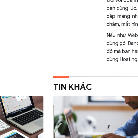
Đối với doanh
bạn cùng lúc
cập mạng nha
chậm, mất hìn
Nếu như Webs
dùng gói Band
đó mà bạn hạn
dùng Hosting 
TIN KHÁC