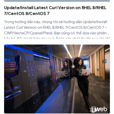
Update/Install Latest Curl Version on RHEL 8/RHEL
7/CentOS 8/CentOS 7
Trong hướng dẫn này, chúng tôi sẽ hướng dẫn Update/Install
Latest Curl Version on RHEL 8/RHEL 7/CentOS 8/CentOS 7 –
CWP/VestaCP/Cpanel/Plesk. Bạn cũng có thể dựa vào phiên
bản hệ điều hành hiện tại vì nó được cập nhật thường xuyên chỉ
với các bản vá bảo mật, nếu bạn vẫn chưa hài lòng và muốn có
các tính năng và bản cập nhật mới nhất, chỉ cần làm theo
hướng dẫn này để cập nhật curl lên phiên bản mới nhất.