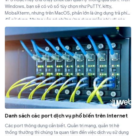
Windows, bạn sẽ có vô số tùy chọn như PuTTY, kitty,
MobaXterm, nhưng trên MacOS, phần lớn là ứng dụng trả phí
để sử dụng. Nhưng vẫn có những ứng dụng miễn phí với các
tính năng tuyệt vời đáp ứng nhu cầu của bạn. Dưới đây là top 5
SSH Client for Mac miễn phí nổi bật nhất.
Danh sách các port dịch vụ phổ biến trên internet
Các port thông dụng cần biết. Quản trị mạng, quản trị hệ
thống thường thì chúng ta quan tâm đến việc dịch vụ sử dụng