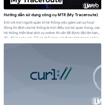
Hướng dẫn sử dụng công cụ MTR (My Traceroute)
Đối với một người quản trị hệ thống việc giám sát sự hoạt
động ổn định của hệ thống là một điều cực kỳ quan trọng, các
hệ thống triển khai dịch vụ online thì vấn đề được đặt lên hàng
đầu đó là network. Để có thể giám sát được tình trạng online,
các package gửi/nhận thông thường quản trị hệ thống sử dụng
các command line như ping, traceroute để xem quá trình
truyền tải các package trên mạng qua các điểm có ổn định hay
không. Thay vì sử dụng những câu lệnh đơn lẻ và phải tập hợp
các thông số rời rạc để phân tích đưa ra nhận định, bạn có thể
sử dụng các tool chuyên dụng cho việc phân tích mạng. Sau
đây sẽ hướng dẫn các bạn sử dụng công cụ mtr (my
traceroute) để thực hiện đánh giá, phân tích trạng thái của
network.