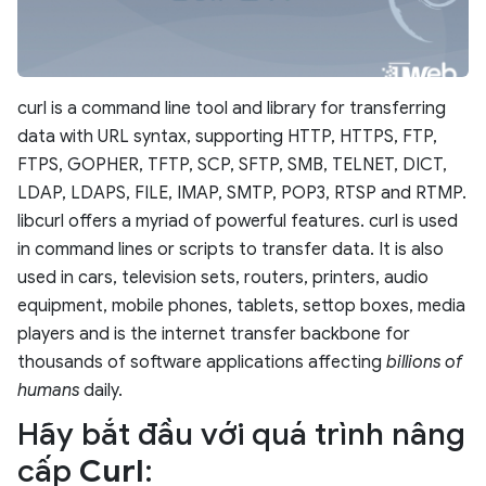
curl is
a command line tool and library for transferring
data with URL syntax, supporting HTTP, HTTPS, FTP,
FTPS, GOPHER, TFTP, SCP, SFTP, SMB, TELNET, DICT,
LDAP, LDAPS, FILE, IMAP, SMTP, POP3, RTSP and RTMP.
libcurl offers a myriad of powerful features.
curl is used
in command lines or scripts to transfer data. It is also
used in cars, television sets, routers, printers, audio
equipment, mobile phones, tablets, settop boxes, media
players and is the internet transfer backbone for
thousands of software applications affecting
billions of
humans
daily.
Hãy bắt đầu với quá trình nâng
cấp
Curl
: