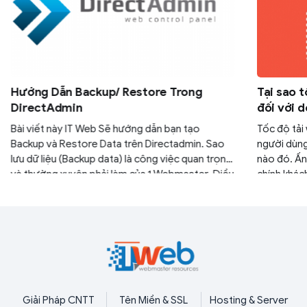
Hướng Dẫn Backup/ Restore Trong
Tại sao 
DirectAdmin
đối với 
Bài viết này IT Web Sẽ hướng dẫn bạn tạo
Tốc độ tải 
Backup và Restore Data trên Directadmin. Sao
người dùng
lưu dữ liệu (Backup data) là công việc quan trọng
nào đó. Ấn 
và thường xuyên phải làm của 1 Webmaster. Điều
chính khác
này sẽ giúp webmaster nhanh chóng Phục hồi lại
trang web 
dữ liệu (Restore) nếu có lỗi xảy ra trên website
chức, doan
tạo được ấ
truy cập mớ
tốt.
Giải Pháp CNTT
Tên Miền & SSL
Hosting & Server