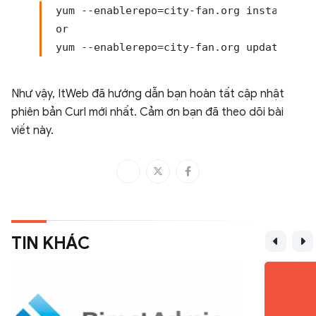
yum --enablerepo=city-fan.org install cur
or

yum --enablerepo=city-fan.org update curl
Như vậy, ItWeb đã hướng dẫn bạn hoàn tất cập nhật
phiên bản Curl mới nhất. Cảm ơn bạn đã theo dõi bài
viết này.
TIN KHÁC