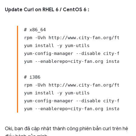
Update Curl on RHEL 6 / CentOS 6 :
# x86_64

rpm -Uvh http://www.city-fan.org/ftp/cont
yum install -y yum-utils

yum-config-manager --disable city-fan.org

yum --enablerepo=city-fan.org install lib
# i386

rpm -Uvh http://www.city-fan.org/ftp/cont
yum install -y yum-utils

yum-config-manager --disable city-fan.org

Oki, bạn đã cập nhật thành công phiên bản
curl
trên hệ