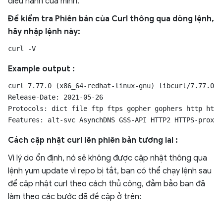
điều hành của mình
.
Để kiểm tra Phiên bản của Curl thông qua dòng lệnh,
hãy nhập lệnh này:
Example output :
curl 7.77.0 (x86_64-redhat-linux-gnu) libcurl/7.77.0 N
Release-Date: 2021-05-26

Protocols: dict file ftp ftps gopher gophers http http
Cách cập nhật curl lên phiên bản tương lai :
Vì lý do ổn định, nó sẽ không được cập nhật thông qua
lệnh yum update vì repo bị tắt, bạn có thể chạy lệnh sau
để cập nhật curl theo cách thủ công, đảm bảo bạn đã
làm theo các bước đã đề cập ở trên: