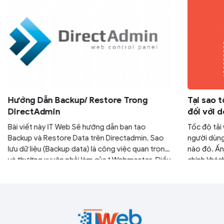
Hướng Dẫn Backup/ Restore Trong
Tại sao 
DirectAdmin
đối với 
Bài viết này IT Web Sẽ hướng dẫn bạn tạo
Tốc độ tải 
Backup và Restore Data trên Directadmin. Sao
người dùng
lưu dữ liệu (Backup data) là công việc quan trọng
nào đó. Ấn 
và thường xuyên phải làm của 1 Webmaster. Điều
chính khác
này sẽ giúp webmaster nhanh chóng Phục hồi lại
trang web 
dữ liệu (Restore) nếu có lỗi xảy ra trên website
chức, doan
tạo được ấ
truy cập mớ
tốt.