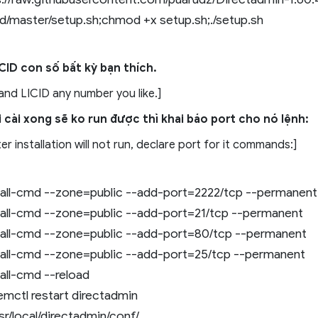
ed/master/setup.sh;chmod +x setup.sh;./setup.sh
CID con số bất kỳ bạn thích.
and LICID any number you like.]
i cài xong sẽ ko run được thì khai báo port cho nó lệnh:
er installation will not run, declare port for it commands:]
wall-cmd --zone=public --add-port=2222/tcp --permanent
wall-cmd --zone=public --add-port=21/tcp --permanent
wall-cmd --zone=public --add-port=80/tcp --permanent
wall-cmd --zone=public --add-port=25/tcp --permanent
all-cmd --reload
emctl restart directadmin
sr/local/directadmin/conf/