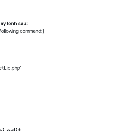
ạy lệnh sau:
e following command:]
etLic.php'