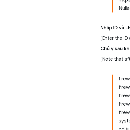
Null
Nhập ID và LI
[Enter the ID 
Chú ý sau kh
[Note that aft
fire
fire
fire
fire
firew
syst
cd /u