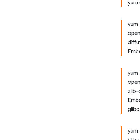
yum 
yum -
opens
diffu
Embe
yum -
opens
zlib-
Embe
glib
yum -
http