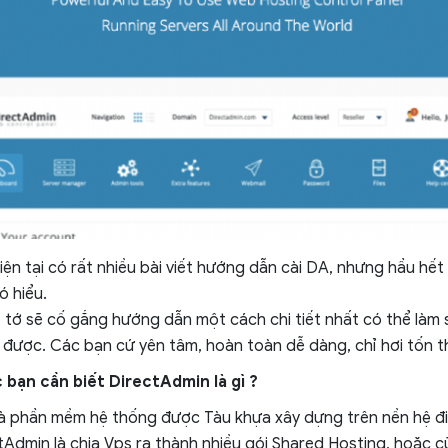
iện tại có rất nhiều bài viết hướng dẫn cài DA, nhưng hầu hết
 hiểu.
y, tớ sẽ cố gắng hướng dẫn một cách chi tiết nhất có thể làm
t được. Các bạn cứ yên tâm, hoàn toàn dễ dàng, chỉ hơi tốn th
 bạn cần biết DirectAdmin là gì ?
à phần mềm hệ thống được Tàu khựa xây dựng trên nền hệ đi
ctAdmin là chia Vps ra thành nhiều gói Shared Hosting, hoặc 