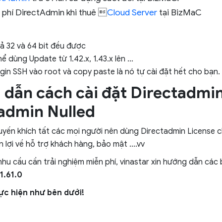
 phí DirectAdmin khi thuê 
Cloud Server
tại BizMaC
ả 32 và 64 bit đều được
ể dùng Update từ 1.42.x, 1.43.x lên …
ogin SSH vào root và copy paste là nó tự cài đặt hết cho bạn.
dẫn cách cài đặt
Directadmin 
admin Nulled
yến khích tất các mọi người nên dùng Directadmin License 
lợi về hỗ trợ khách hàng, bảo mật ....vv
 nhu cầu cần trải nghiệm miễn phí, vinastar xin hướng dẫn các
1.61.0
c hiện như bên dưới!