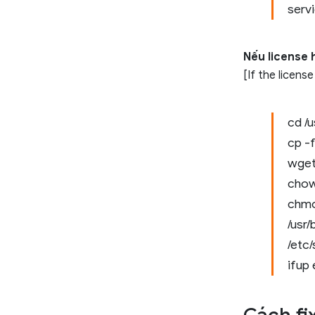
servi
Nếu license 
[If the licen
cd /u
cp -f
wget 
chow
chmo
/usr/
/etc
ifup