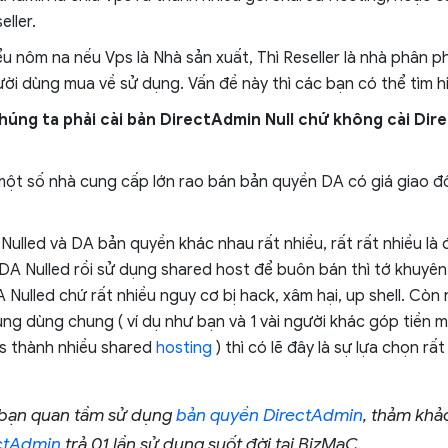
ller.
ểu nôm na nếu Vps là Nhà sản xuất, Thì Reseller là nhà phân p
ười dùng mua về sử dụng. Vấn đề này thì các bạn có thể tìm h
chúng ta phải cài bản DirectAdmin Null chứ không cài Di
 một số nhà cung cấp lớn rao bán bản quyền DA có giá giao độn
 Nulled và DA bản quyền khác nhau rất nhiều, rất rất nhiều là
DA Nulled rồi sử dụng shared host để buôn bán thì tớ khuyên
A Nulled chứ rất nhiều nguy cơ bị hack, xâm hại, up shell. Còn 
ng dùng chung ( ví dụ như bạn và 1 vài người khác góp tiền 
s thành nhiều shared
hosting
) thì có lẽ đây là sự lựa chọn rấ
bạn quan tầm sử dụng
bản quyền DirectAdmin
, thảm kh
ctAdmin
trả 01 lần sử dụng suốt đời tại BizMaC.