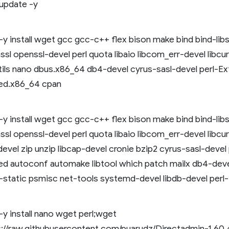
update -y
y install wget gcc gcc-c++ flex bison make bind bind-libs
sl openssl-devel perl quota libaio libcom_err-devel libcur
tils nano dbus.x86_64 db4-devel cyrus-sasl-devel perl-Ext
d.x86_64 cpan
y install wget gcc gcc-c++ flex bison make bind bind-libs
sl openssl-devel perl quota libaio libcom_err-devel libcur
devel zip unzip libcap-devel cronie bzip2 cyrus-sasl-devel 
d autoconf automake libtool which patch mailx db4-deve
c-static psmisc net-tools systemd-devel libdb-devel perl
y install nano wget perl;wget
s://raw.githubusercontent.com/puarudz/Directadmin-1.60.