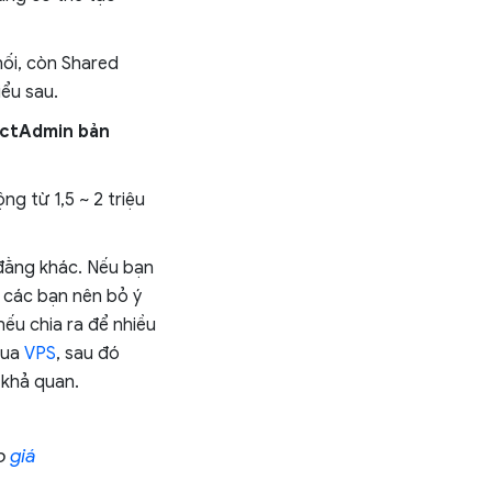
hối, còn Shared
iểu sau.
rectAdmin bản
g từ 1,5 ~ 2 triệu
 đằng khác. Nếu bạn
 các bạn nên bỏ ý
nếu chia ra để nhiều
mua
VPS
, sau đó
t khả quan.
ảo
giá