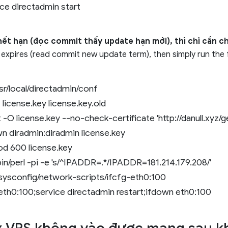
ce directadmin start
hết hạn (đọc commit thấy update hạn mới), thì chỉ cần ch
se expires (read commit new update term), then simply run th
sr/local/directadmin/conf
 license.key license.key.old
-O license.key --no-check-certificate 'http://danull.xyz/g
n diradmin:diradmin license.key
d 600 license.key
bin/perl -pi -e 's/^IPADDR=.*/IPADDR=181.214.179.208/'
/sysconfig/network-scripts/ifcfg-eth0:100
 eth0:100;service directadmin restart;ifdown eth0:100