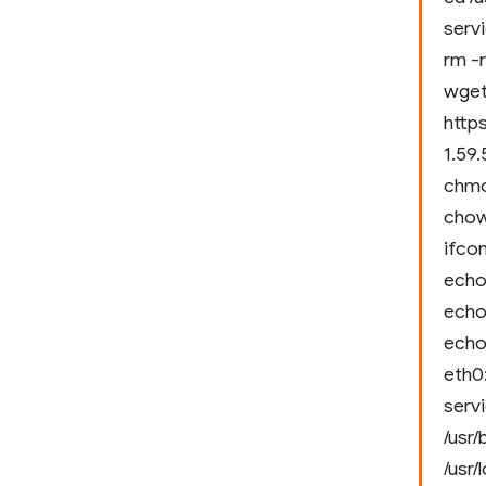
serv
rm -r
wget 
http
1.59.
chmo
chown
ifco
echo
echo
echo
eth0
serv
/usr/
/usr/