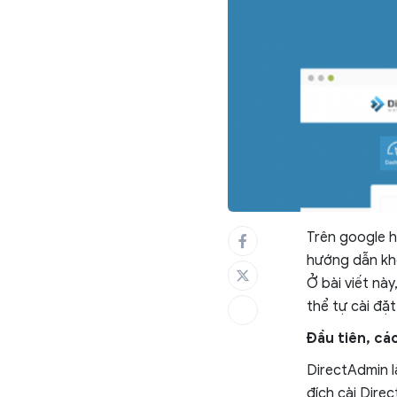
Trên google h
hướng dẫn khó
Ở bài viết nà
thể tự cài đặ
Đầu tiên, các
DirectAdmin l
đích cài Dire