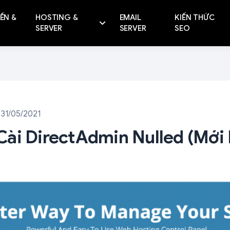
ỀN &
HOSTING &
EMAIL
KIẾN THỨC
SERVER
SERVER
SEO
 31/05/2021
ài DirectAdmin Nulled (mới