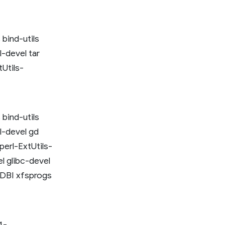
 bind-utils
l-devel tar
Utils-
 bind-utils
l-devel gd
perl-ExtUtils-
l glibc-devel
-DBI xfsprogs
4-