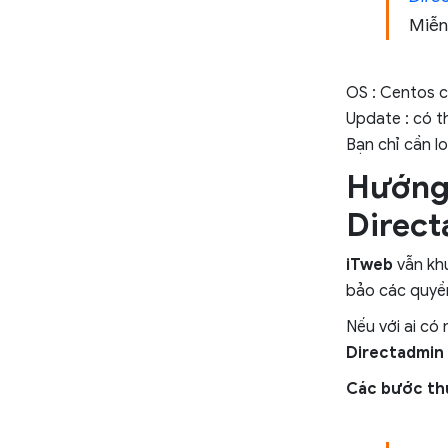
Miễn
OS : Centos c
Update : có th
Bạn chỉ cần l
Hướng 
Direct
iTweb
vẫn khu
bảo các quyền 
Nếu với ai có
Directadmin 
Các bước thự