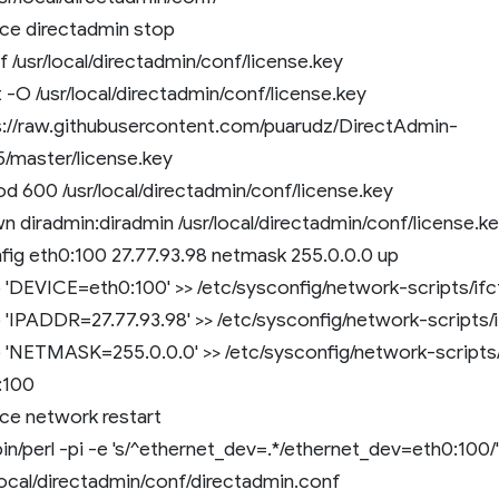
ice directadmin stop
f /usr/local/directadmin/conf/license.key
-O /usr/local/directadmin/conf/license.key
s://raw.githubusercontent.com/puarudz/DirectAdmin-
5/master/license.key
d 600 /usr/local/directadmin/conf/license.key
 diradmin:diradmin /usr/local/directadmin/conf/license.k
nfig eth0:100 27.77.93.98 netmask 255.0.0.0 up
 'DEVICE=eth0:100' >> /etc/sysconfig/network-scripts/if
 'IPADDR=27.77.93.98' >> /etc/sysconfig/network-scripts/
 'NETMASK=255.0.0.0' >> /etc/sysconfig/network-scripts/
:100
ice network restart
bin/perl -pi -e 's/^ethernet_dev=.*/ethernet_dev=eth0:100/'
local/directadmin/conf/directadmin.conf