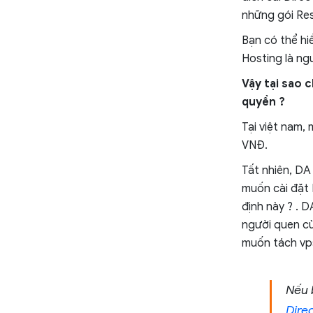
những gói Rese
Bạn có thể hi
Hosting là ng
Vậy tại sao 
quyền ?
Tại việt nam,
VNĐ.
Tất nhiên, DA
muốn cài đặt 
định này ? . D
người quen cù
muốn tách vp
Nếu 
Dire