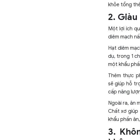
khỏe tổng thể
2. Giàu
Một lợi ích 
diêm mạch nấ
Hạt diêm mạch
dụ, trong 1 c
một khẩu phầ
Thêm thực p
sẽ giúp hỗ t
cấp năng lượn
Ngoài ra, ăn 
Chất xơ giúp 
khẩu phần ăn,
3. Khô