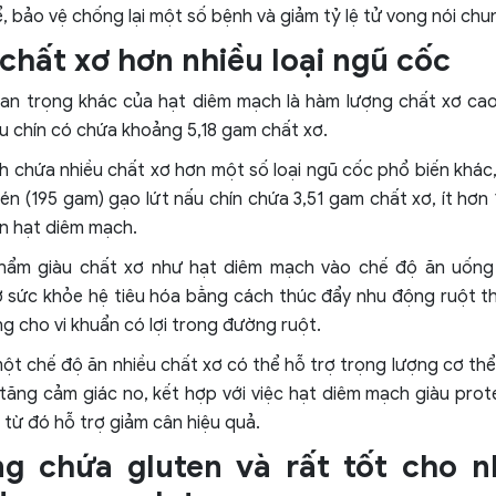
, bảo vệ chống lại một số bệnh và giảm tỷ lệ tử vong nói chu
 chất xơ hơn nhiều loại ngũ cốc
quan trọng khác của hạt diêm mạch là hàm lượng chất xơ ca
u chín có chứa khoảng 5,18 gam chất xơ.
 chứa nhiều chất xơ hơn một số loại ngũ cốc phổ biến khác, 
hén (195 gam) gạo lứt nấu chín chứa 3,51 gam chất xơ, ít hơn
n hạt diêm mạch.
hẩm giàu chất xơ như hạt diêm mạch vào chế độ ăn uống
rợ sức khỏe hệ tiêu hóa bằng cách thúc đẩy nhu động ruột 
g cho vi khuẩn có lợi trong đường ruột.
một chế độ ăn nhiều chất xơ có thể hỗ trợ trọng lượng cơ th
tăng cảm giác no, kết hợp với việc hạt diêm mạch giàu prote
 từ đó hỗ trợ giảm cân hiệu quả.
ng chứa gluten và rất tốt cho 