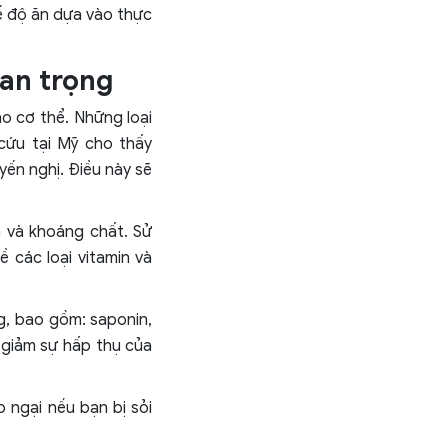
ế độ ăn dựa vào thực
an trọng
o cơ thể. Những loại
 cứu tại Mỹ cho thấy
ến nghị. Điều này sẽ
n và khoáng chất. Sử
 các loại vitamin và
g, bao gồm: saponin,
m giảm sự hấp thụ của
 ngại nếu bạn bị sỏi