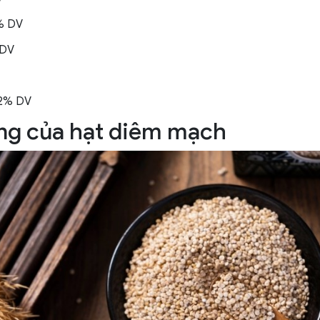
% DV
 DV
22% DV
ng của hạt diêm mạch