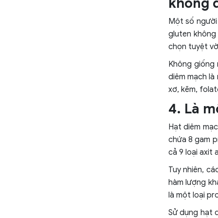
không 
Một số người
gluten không
chọn tuyệt vờ
Không giống 
diêm mạch là
xơ, kẽm, folat
4. Là m
Hạt diêm mạc
chứa 8 gam pr
cả 9 loại axi
Tuy nhiên, cá
hàm lượng khá
là một loại pr
Sử dụng hạt 