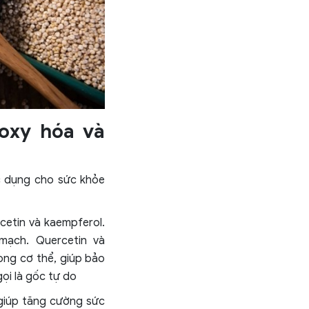
oxy hóa và
c dụng cho sức khỏe
cetin và kaempferol.
mạch. Quercetin và
ong cơ thể, giúp bảo
ọi là gốc tự do
 giúp tăng cường sức