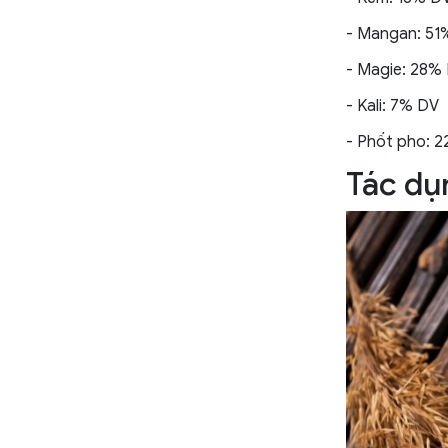
- Mangan: 51
- Magie: 28%
- Kali: 7% DV
- Phốt pho: 
Tác dụ