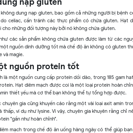
dung nạp gluten
 không dung nạp gluten, bao gồm cả những người bị bệnh ce
 do celiac, cần tránh các thực phẩm có chứa gluten. Hạt 
i cho những đối tượng này bởi nó không chứa gluten.
như các sản phẩm không chứa gluten được làm từ các nguyê
 một nguồn dinh dưỡng tốt mà chế độ ăn không có gluten th
e và magie.
ột nguồn protein tốt
h là một nguồn cung cấp protein dồi dào, trong 185 gam hạ
otein. Hạt diêm mạch được coi là một loại protein hoàn chỉn
t amin thiết yếu mà cơ thể bạn không thể tự tổng hợp được.
c chuyên gia cũng khuyến cáo rằng một vài loại axit amin tr
 thấp, ví dụ như lysine. Vì vậy, chuyên gia khuyên rằng chỉ 
otein "gần như hoàn chỉnh".
diêm mạch trong chế độ ăn uống hàng ngày có thể giúp bạn