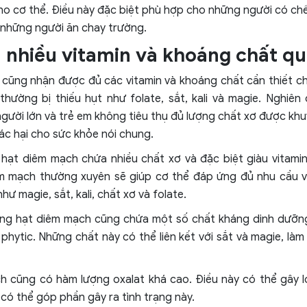
ho cơ thể. Điều này đặc biệt phù hợp cho những người có ch
ư những người ăn chay trường.
 nhiều vitamin và khoáng chất qu
 cũng nhận được đủ các vitamin và khoáng chất cần thiết ch
hường bị thiếu hụt như folate, sắt, kali và magie. Nghiên
ười lớn và trẻ em không tiêu thụ đủ lượng chất xơ được khuy
tác hại cho sức khỏe nói chung.
 hạt diêm mạch chứa nhiều chất xơ và đặc biệt giàu vitami
m mạch thường xuyên sẽ giúp cơ thể đáp ứng đủ nhu cầu về
ư magie, sắt, kali, chất xơ và folate.
rong hạt diêm mạch cũng chứa một số chất kháng dinh dưỡn
t phytic. Những chất này có thể liên kết với sắt và magie, là
 cũng có hàm lượng oxalat khá cao. Điều này có thể gây lo
 có thể góp phần gây ra tình trạng này.