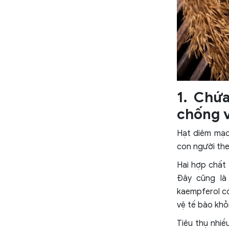
1. Chứ
chống 
Hạt diêm mạc
con người the
Hai hợp chất 
Đây cũng là
kaempferol c
vệ tế bào khỏ
Tiêu thụ nhi