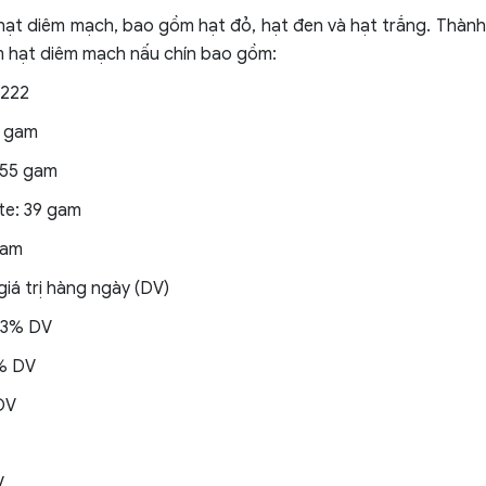
 hạt diêm mạch, bao gồm hạt đỏ, hạt đen và hạt trắng. Thàn
m hạt diêm mạch nấu chín bao gồm:
 222
8 gam
,55 gam
te: 39 gam
gam
giá trị hàng ngày (DV)
 13% DV
8% DV
DV
V