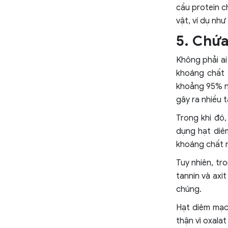
cầu protein c
vật, ví dụ nh
5. Chứa
Không phải ai
khoáng chất t
khoảng 95% ng
gây ra nhiều 
Trong khi đó,
dụng hạt diê
khoáng chất nh
Tuy nhiên, t
tannin và axi
chúng.
Hạt diêm mạch
thận vì oxalat