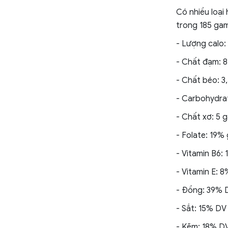
Có nhiều loại
trong 185 ga
- Lượng calo:
- Chất đạm: 
- Chất béo: 3
- Carbohydra
- Chất xơ: 5 
- Folate: 19% 
- Vitamin B6:
- Vitamin E: 
- Đồng: 39% 
- Sắt: 15% DV
- Kẽm: 18% D