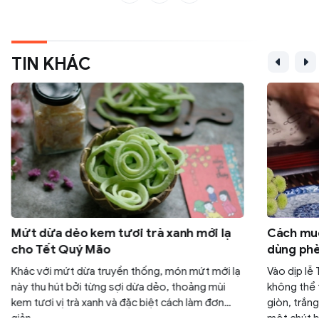
TIN KHÁC
Mứt dừa dẻo kem tươi trà xanh mới lạ
Cách muố
cho Tết Quý Mão
dùng phè
Khác với mứt dừa truyền thống, món mứt mới lạ
Vào dịp lễ 
này thu hút bởi từng sợi dừa dẻo, thoảng mùi
không thể 
kem tươi vị trà xanh và đặc biệt cách làm đơn
giòn, trắn
giản.
một chút b