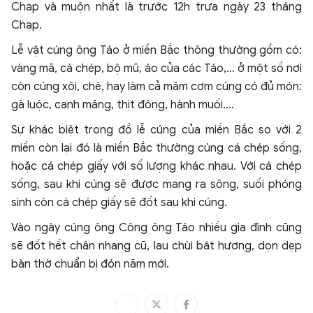
Chạp và muộn nhất là trước 12h trưa ngày 23 tháng
Chạp.
Lễ vật cúng ông Táo ở miền Bắc thông thường gồm có:
vàng mã, cá chép, bộ mũ, áo của các Táo,… ở một số nơi
còn cúng xôi, chè, hay làm cả mâm cơm cúng có đủ món:
gà luộc, canh măng, thịt đông, hành muối….
Sự khác biệt trong đồ lễ cúng của miền Bắc so với 2
miền còn lại đó là miền Bắc thường cúng cá chép sống,
hoặc cá chép giấy với số lượng khác nhau. Với cá chép
sống, sau khi cúng sẽ được mang ra sông, suối phóng
sinh còn cá chép giấy sẽ đốt sau khi cúng.
Vào ngày cúng ông Công ông Táo nhiều gia đình cũng
sẽ đốt hết chân nhang cũ, lau chùi bát hương, dọn dẹp
bàn thờ chuẩn bị đón năm mới.