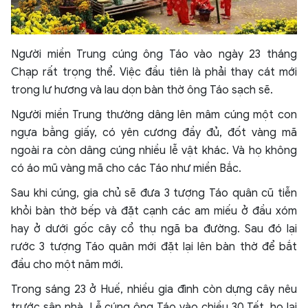
Người miền Trung cúng ông Táo vào ngày 23 tháng
Chạp rất trọng thể. Việc đầu tiên là phải thay cát mới
trong lư hương và lau dọn bàn thờ ông Táo sạch sẽ.
Người miền Trung thường dâng lên mâm cúng một con
ngựa bằng giấy, có yên cương đầy đủ, đốt vàng mã
ngoài ra còn dâng cúng nhiều lễ vật khác. Và họ không
có áo mũ vàng mã cho các Táo như miền Bắc.
Sau khi cúng, gia chủ sẽ đưa 3 tượng Táo quân cũ tiễn
khỏi bàn thờ bếp và đặt cạnh các am miếu ở đầu xóm
hay ở dưới gốc cây cổ thụ ngã ba đường. Sau đó lại
rước 3 tượng Táo quân mới đặt lại lên bàn thờ để bắt
đầu cho một năm mới.
Trong sáng 23 ở Huế, nhiều gia đình còn dựng cây nêu
trước sân nhà. Lễ cúng ông Táo vào chiều 30 Tết, họ lại