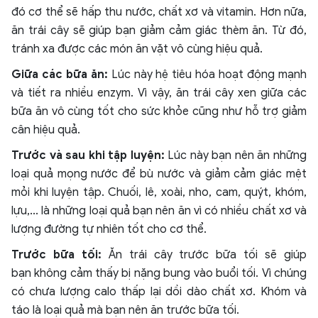
đó cơ thể sẽ hấp thu nước, chất xơ và vitamin. Hơn nữa,
ăn trái cây sẽ giúp bạn giảm cảm giác thèm ăn. Từ đó,
tránh xa được các món ăn vặt vô cùng hiệu quả.
Giữa các bữa ăn:
Lúc này hệ tiêu hóa hoạt động mạnh
và tiết ra nhiều enzym. Vì vậy, ăn trái cây xen giữa các
bữa ăn vô cùng tốt cho sức khỏe cũng như hỗ trợ giảm
cân hiệu quả.
Trước và sau khi tập luyện:
Lúc này bạn nên ăn những
loại quả mọng nước để bù nước và giảm cảm giác mệt
mỏi khi luyện tập. Chuối, lê, xoài, nho, cam, quýt, khóm,
lựu,... là những loại quả bạn nên ăn vì có nhiều chất xơ và
lượng đường tự nhiên tốt cho cơ thể.
Trước bữa tối:
Ăn trái cây trước bữa tối sẽ giúp
bạn không cảm thấy bị nặng bụng vào buổi tối. Vì chúng
có chưa lượng calo thấp lại dồi dào chất xơ. Khóm và
táo là loại quả mà bạn nên ăn trước bữa tối.