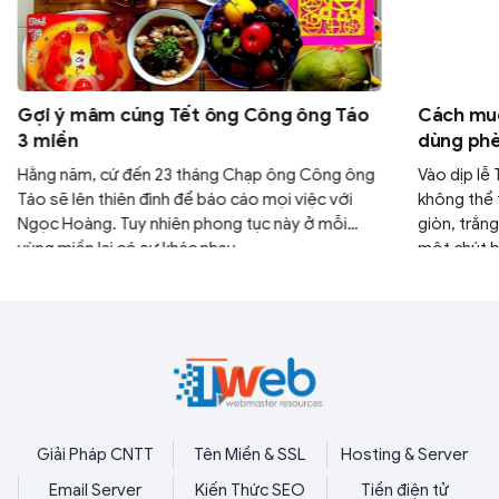
Gợi ý mâm cúng Tết ông Công ông Táo
Cách muố
3 miền
dùng phè
Hằng năm, cứ đến 23 tháng Chạp ông Công ông
Vào dịp lễ 
Táo sẽ lên thiên đình để báo cáo mọi việc với
không thể 
Ngọc Hoàng. Tuy nhiên phong tục này ở mỗi
giòn, trắn
vùng miền lại có sự khác nhau.
một chút b
Giải Pháp CNTT
Tên Miền & SSL
Hosting & Server
Email Server
Kiến Thức SEO
Tiền điện tử