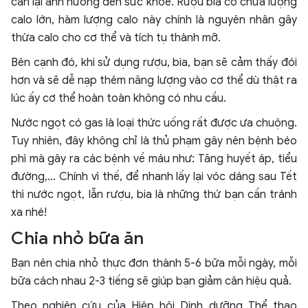
cân lại ảnh hưởng đến sức khỏe. Rượu bia có chứa lượng
calo lớn, hàm lượng calo này chính là nguyên nhân gây
thừa calo cho cơ thể và tích tụ thành mỡ.
Bên cạnh đó, khi sử dụng rượu, bia, bạn sẽ cảm thấy đói
hơn và sẽ dễ nạp thêm năng lượng vào cơ thể dù thật ra
lúc ấy cơ thể hoàn toàn không có nhu cầu.
Nước ngọt có gas là loại thức uống rất được ưa chuộng.
Tuy nhiên, đây không chỉ là thủ phạm gây nên bệnh béo
phì mà gây ra các bệnh về máu như: Tăng huyết áp, tiểu
đường,... Chính vì thế, để nhanh lấy lại vóc dáng sau Tết
thì nước ngọt, lẫn rượu, bia là những thứ bạn cần tránh
xa nhé!
Chia nhỏ bữa ăn
Bạn nên chia nhỏ thực đơn thành 5-6 bữa mỗi ngày, mỗi
bữa cách nhau 2-3 tiếng sẽ giúp bạn giảm cân hiệu quả.
Theo nghiên cứu của Hiệp hội Dinh dưỡng Thể thao