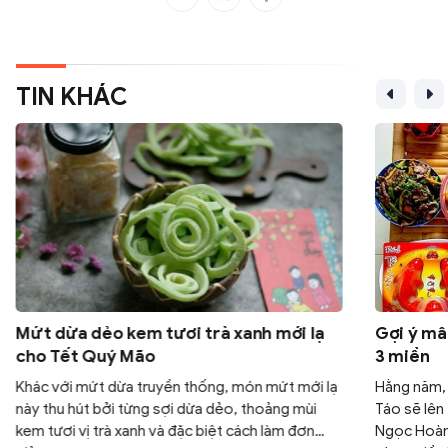
TIN KHÁC
Mứt dừa dẻo kem tươi trà xanh mới lạ
Gợi ý mâ
cho Tết Quý Mão
3 miền
Khác với mứt dừa truyền thống, món mứt mới lạ
Hằng năm,
này thu hút bởi từng sợi dừa dẻo, thoảng mùi
Táo sẽ lên 
kem tươi vị trà xanh và đặc biệt cách làm đơn
Ngọc Hoàng