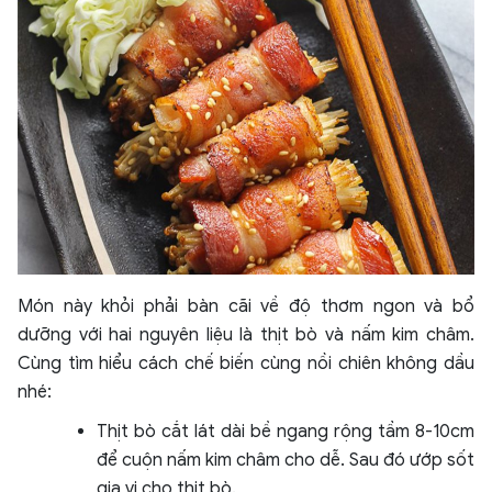
Món này khỏi phải bàn cãi về độ thơm ngon và bổ
dưỡng với hai nguyên liệu là thịt bò và nấm kim châm.
Cùng tìm hiểu cách chế biến cùng nồi chiên không dầu
nhé:
Thịt bò cắt lát dài bề ngang rộng tầm 8-10cm
để cuộn nấm kim châm cho dễ. Sau đó ướp sốt
gia vị cho thịt bò.