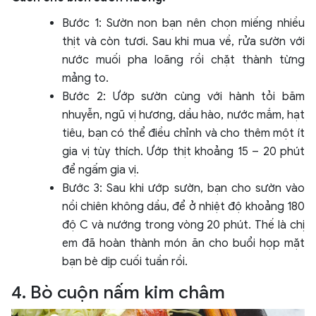
Bước 1: Sườn non bạn nên chọn miếng nhiều
thịt và còn tươi. Sau khi mua về, rửa sườn với
nước muối pha loãng rồi chặt thành từng
mảng to.
Bước 2: Ướp sườn cùng với hành tỏi băm
nhuyễn, ngũ vị hương, dầu hào, nước mắm, hạt
tiêu, bạn có thể điều chỉnh và cho thêm một ít
gia vị tùy thích. Ướp thịt khoảng 15 – 20 phút
để ngấm gia vị.
Bước 3: Sau khi ướp sườn, bạn cho sườn vào
nồi chiên không dầu, để ở nhiệt độ khoảng 180
độ C và nướng trong vòng 20 phút. Thế là chị
em đã hoàn thành món ăn cho buổi họp mặt
bạn bè dịp cuối tuần rồi.
4. Bò cuộn nấm kim châm