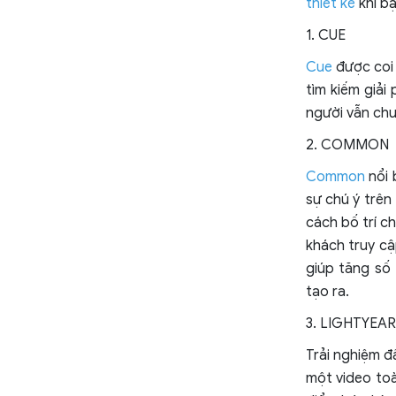
thiết kế
khi b
1. CUE
Cue
được coi 
tìm kiếm giải
người vẫn chưa
2. COMMON
Common
nổi 
sự chú ý trê
cách bố trí c
khách truy cậ
giúp tăng số
tạo ra.
3. LIGHTYEAR
Trải nghiệm đ
một video toà