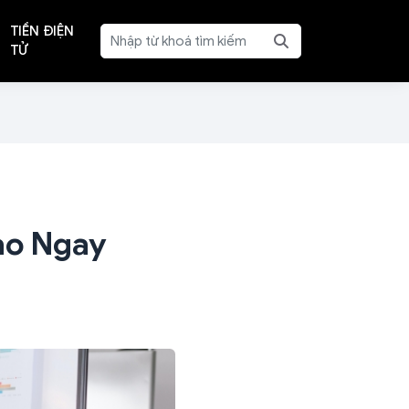
TIỀN ĐIỆN
TỬ
ảo Ngay