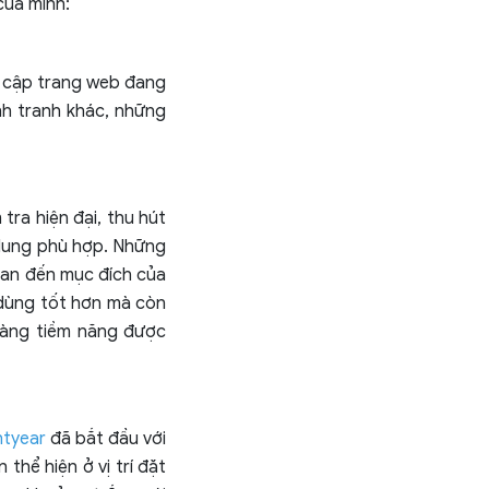
của mình:
uy cập trang web đang
ạnh tranh khác, những
tra hiện đại, thu hút
 dung phù hợp. Những
quan đến mục đích của
 dùng tốt hơn mà còn
hàng tiềm năng được
htyear
đã bắt đầu với
thể hiện ở vị trí đặt