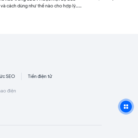
website dài trở nên n
 và cách dùng như thế nào cho hợp lý…
việc rút gọn URL là gì
ả các thông tin về Anchor Text sẽ
chia sẻ trong bài viết dưới đây.
hức SEO
Tiền điện tử
hao điện