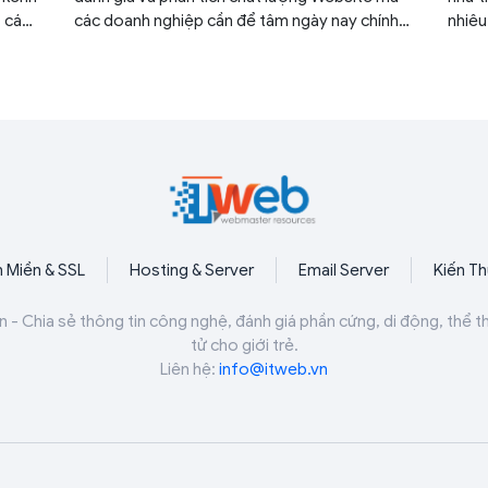
, các
các doanh nghiệp cần để tâm ngày nay chính
nhiêu
 các
là Bounce Rate. Bài viết dưới đây sẽ là những
Tất c
hạy
thông tin cần thiết liên quan đến Bounce Rate.
được 
SEO
 trên
ều
 chủ
 có
ắm rõ.
nt và
 Miền & SSL
Hosting & Server
Email Server
Kiến T
úng ta
trò
n - Chia sẻ thông tin công nghệ, đánh giá phần cứng, di động, thể t
tử cho giới trẻ.
Liên hệ:
info@itweb.vn