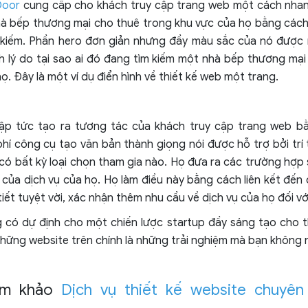
Door
cung cấp cho khách truy cập trang web một cách nhan
hà bếp thương mại cho thuê trong khu vực của họ bằng các
 kiếm. Phần hero đơn giản nhưng đầy màu sắc của nó được n
ch lý do tại sao ai đó đang tìm kiếm một nhà bếp thương mại
ọ. Đây là một ví dụ điển hình về thiết kế web một trang.
ập tức tạo ra tương tác của khách truy cập trang web b
hí công cụ tạo văn bản thành giọng nói được hỗ trợ bởi trí
 có bất kỳ loại chọn tham gia nào. Họ đưa ra các trường hợp
của dịch vụ của họ. Họ làm điều này bằng cách liên kết đến 
iết tuyệt vời, xác nhận thêm nhu cầu về dịch vụ của họ đối vớ
 có dự định cho một chiến lược startup đầy sáng tạo cho t
những website trên chính là những trải nghiệm mà bạn không 
am khảo
Dịch vụ thiết kế website chuyên