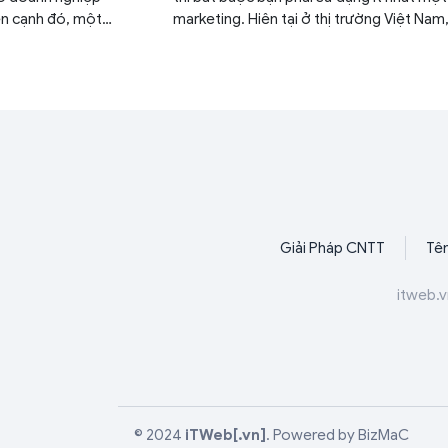
ên cạnh đó, một
marketing. Hiên tại ở thị trường Việt Nam
g khiến doanh nghiệp
doanh nghiệp, cửa hàng thường sử dụng
niềm tin hơn. Hãy
kênh marketing online thông dụng như c
ững lợi ích của thiết
quảng cáo Facebook, chạy quảng cáo
 và gợi ý 20 xu hướng
Google Adwords, tiếp thị trên Zalo, và 
website. Trong số các kênh marketing kể
thì seo web là cách làm lâu đời, được nhi
người chọn lựa làm kênh marketing chính,
đạo. Để bắt đầu seo website lên top thì
nhiều việc cần làm, nhiều khái niệm cần n
Trong đó nổi trội nhất là khái niệm conte
Giải Pháp CNTT
Tên
Backlink là gì? Trong bài viết hôm nay, ch
sẽ cùng đi vào tìm hiểu Backlink là gì? Vai 
itweb.v
trong việc seo của Backlink là gì?
© 2024
iTWeb[.vn]
.
Powered by
BizMaC