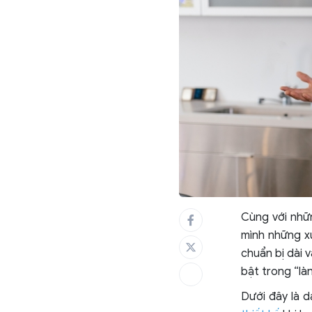
Cùng với nhữn
mình những xu
chuẩn bị dài 
bật trong “làn
Dưới đây là 