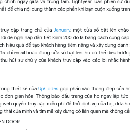
g chính ngay giữa và trung tâm. Lightyear luân phiên sử d
mắt để chia nội dung thành các phần khi bạn cuộn xuống tran
 truy cập trang chủ của
January
, một cửa sổ bật lên chào
 lời đề nghị hấp dẫn tiết kiệm 200 đô la bằng cách cung cấp 
ch hiệu quả để tạo khách hàng tiềm năng và xây dựng danh s
địa chỉ email hoặc đóng cửa sổ bật lên, họ có thể điều hướ
thu hút sự chú ý của khách truy cập vào các lời nhắc hành
rong thiết kế của
UpCodes
góp phần vào thông điệp của họ
c đơn giản hóa. Thông báo đầu trang của họ ngay lập tức
g web quyền truy cập miễn phí để thử dịch vụ của họ, đưa họ
g thái của mình và tìm mã xây dựng có liên quan mà không cần
HEN DOOR