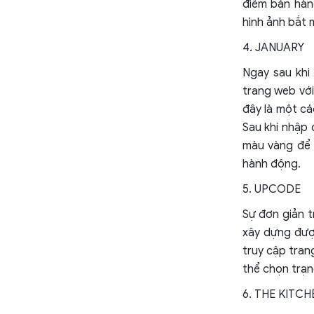
điểm bán hàn
hình ảnh bắt 
4. JANUARY
Ngay sau khi
trang web với
đây là một cá
Sau khi nhập 
màu vàng để 
hành động.
5. UPCODE
Sự đơn giản t
xây dựng đượ
truy cập tran
thể chọn trạn
6. THE KITC