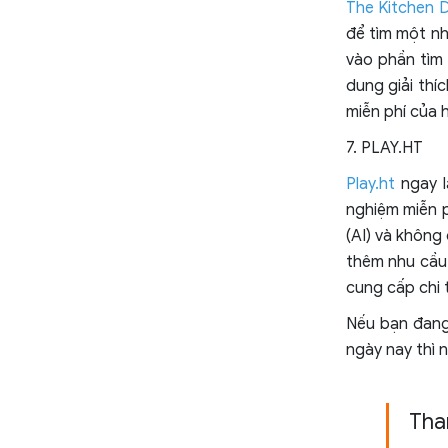
The Kitchen 
để tìm một n
vào phần tìm
dung giải thí
miễn phí của h
7. PLAY.HT
Play.ht
ngay l
nghiệm miễn p
(AI) và không
thêm nhu cầu 
cung cấp chi t
Nếu bạn đang
ngày nay thì 
Th