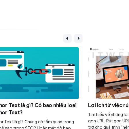
or Text là gì? Có bao nhiêu loại
Lợi ích từ việc r
hor Text?
Tìm hiểu về những lợi 
gọn URL. Rút gọn URL
r Text là gì? Chúng có tầm quan trọng
trợ cho quá trình “né
thế nào trong SEO? Hoặc mật độ bao