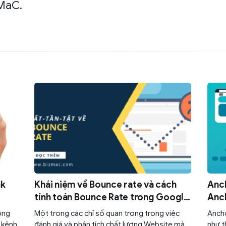
MaC.
nk
Khái niệm về Bounce rate và cách
Anch
tính toán Bounce Rate trong Google
Anc
Analytics
ông
Một trong các chỉ số quan trọng trong việc
Ancho
t kênh
đánh giá và phân tích chất lượng Website mà
như 