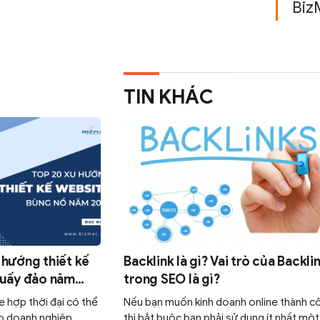
Biz
TIN KHÁC
 hướng thiết kế
Backlink là gì? Vai trò của Backli
huấy đảo năm
trong SEO là gì?
e hợp thời đại có thể
Nếu bạn muốn kinh doanh online thành c
o doanh nghiệp
thì bắt buộc bạn phải sử dụng ít nhất mộ