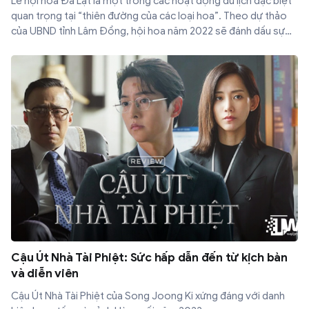
Lễ hội hoa Đà Lạt là một trong các hoạt động du lịch đặc biệt
quan trọng tại “thiên đường của các loại hoa”. Theo dự thảo
của UBND tỉnh Lâm Đồng, hội hoa năm 2022 sẽ đánh dấu sự
trở lại bùng nổ của thành phố. Vậy, lễ hội hoa Đà Lạt tổ chức
vào ngày nào, có những hoạt động gì? Hãy cùng ITWeb khám
phá chi tiết sự kiện này nhé!
Cậu Út Nhà Tài Phiệt: Sức hấp dẫn đến từ kịch bản
và diễn viên
Cậu Út Nhà Tài Phiệt của Song Joong Ki xứng đáng với danh