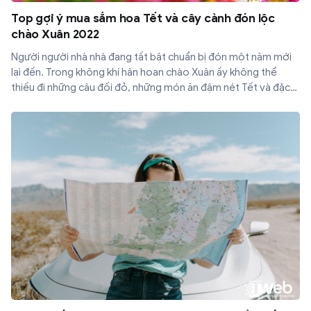
Top gợi ý mua sắm hoa Tết và cây cảnh đón lộc
chào Xuân 2022
Người người nhà nhà đang tất bật chuẩn bị đón một năm mới
lại đến. Trong không khí hân hoan chào Xuân ấy không thể
thiếu đi những câu đối đỏ, những món ăn đậm nét Tết và đặc
biệt là chậu cây cảnh hay bình hoa tươi tô điểm cho ngày
Xuân. Mời bạn đọc cùng ITWeb điểm qua những loài cây cảnh
và hoa Tết đem lại may mắn, tài lộc vào đầu năm mới.