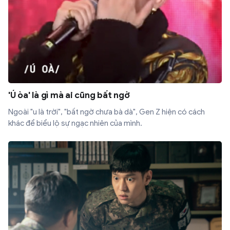
'Ú òa' là gì mà ai cũng bất ngờ
Ngoài "u là trời", "bất ngờ chưa bà dà", Gen Z hiện có cách
khác để biểu lộ sự ngạc nhiên của mình.