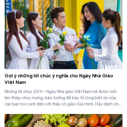
Gợi ý những lời chúc ý nghĩa cho Ngày Nhà Giáo
Việt Nam
Những lời chúc 20/11 - Ngày Nhà giáo Việt Nam sẽ được viết
lên thiệp chúc mừng, báo tường để bày tỏ lòng biết ơn của
các bạn học sinh đến với thầy cô giáo của mình. Hãy dành cho
thầy cô những lời chúc tốt đẹp là hành động ý nghĩa để tri ân
nhân ngày kỷ niệm đặc biệt này.