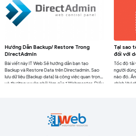
Hướng Dẫn Backup/ Restore Trong
Tại sao 
DirectAdmin
đối với 
Bài viết này IT Web Sẽ hướng dẫn bạn tạo
Tốc độ tải 
Backup và Restore Data trên Directadmin. Sao
người dùng
lưu dữ liệu (Backup data) là công việc quan trọng
nào đó. Ấn 
và thường xuyên phải làm của 1 Webmaster. Điều
chính khác
này sẽ giúp webmaster nhanh chóng Phục hồi lại
trang web 
dữ liệu (Restore) nếu có lỗi xảy ra trên website
chức, doan
tạo được ấ
truy cập mớ
tốt.