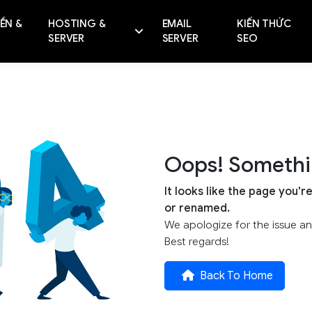
ỀN &
HOSTING &
EMAIL
KIẾN THỨC
SERVER
SERVER
SEO
Oops! Somethi
It looks like the page you'r
or renamed.
We apologize for the issue and 
Best regards!
Back To Home