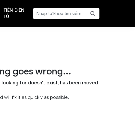
TIỀN ĐIỆN
TỬ
ng goes wrong...
e looking for doesn't exist, has been moved
will fix it as quickly as possible.