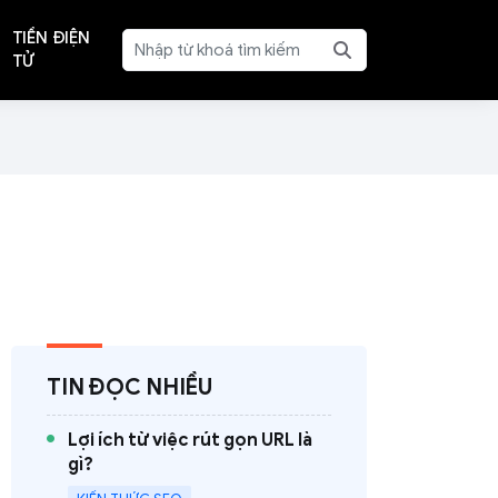
TIỀN ĐIỆN
TỬ
TIN ĐỌC NHIỀU
Lợi ích từ việc rút gọn URL là
gì?