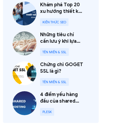
Khám phá Top 20
xu hướng thiết kế
website bùng nổ,
KIẾN THỨC SEO
khuấy đảo năm
2023
Những tiêu chí
cần lưu ý khi lựa
chọn nhà cung
TÊN MIỀN & SSL
cấp tên miền
Chứng chỉ GOGET
SSL là gì?
TÊN MIỀN & SSL
4 điểm yếu hàng
đầu của shared
hosting nên cân
PLESK
nhắc