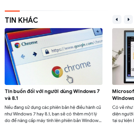
TIN KHÁC
Tin buồn đối với người dùng Windows 7
Microsoft
và 8.1
Windows 
Nếu đang sử dụng các phiên bản hệ điều hành cũ
Có vẻ như M
như Windows 7 hay 8.1, bạn sẽ có thêm một lý
diện người
do để nâng cấp máy tính lên phiên bản Windows
tại sự kiện
mới hơn như 10 hay 11.
có phần gi