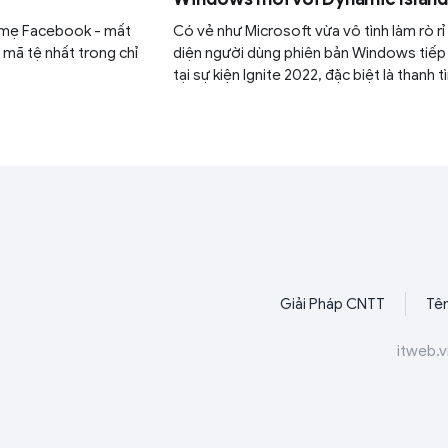
 mẹ Facebook - mất
Có vẻ như Microsoft vừa vô tình làm rò rỉ
 mã tệ nhất trong chỉ
diện người dùng phiên bản Windows tiếp
tại sự kiện Ignite 2022, đặc biệt là thanh t
kiếm có phần giống với Dynamic Island t
iPhone.
Giải Pháp CNTT
Tên
itweb.v