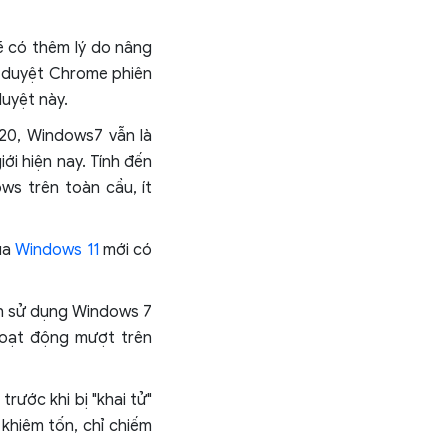
ẽ có thêm lý do nâng
h duyệt Chrome phiên
uyệt này.
020, Windows7 vẫn là
i hiện nay. Tính đến
ws trên toàn cầu, ít
ủa
Windows 11
mới có
ch sử dụng Windows 7
 hoạt động mượt trên
rước khi bị "khai tử"
khiêm tốn, chỉ chiếm