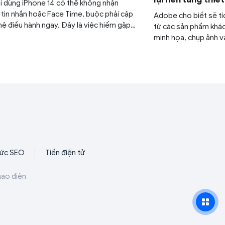
 dùng iPhone 14 có thể không nhận
tin nhắn hoặc Face Time, buộc phải cập
Adobe cho biết sẽ tí
hệ điều hành ngay. Đây là việc hiếm gặp
từ các sản phẩm khác
pple.
minh họa, chụp ảnh v
nền tảng của Figma.
hức SEO
Tiền điện tử
hao điện