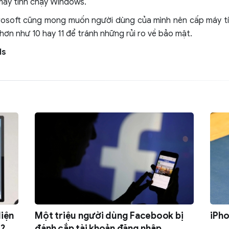
máy tính chạy Windows.
rosoft cũng mong muốn người dùng của mình nên cấp máy tí
ơn như 10 hay 11 để tránh những rủi ro về bảo mật.
ds
diện
Một triệu người dùng Facebook bị
iPho
d?
đánh cắp tài khoản đăng nhập