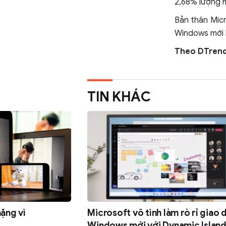
2,68% lượng 
Bản thân Mic
Windows mới h
Theo DTren
TIN KHÁC
nặng vì
Microsoft vô tình làm rò rỉ giao 
Windows mới với Dynamic Islan