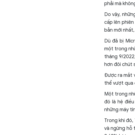
phải mà không
Do vậy, những
cấp lên phiên
bản mới nhất,
Dù đã bị Micr
một trong nhữ
tháng 9/2022
hơn đôi chút 
Được ra mắt v
thể vượt qua
Một trong nhữ
đó là hệ điề
những máy tín
Trong khi đó,
và ngừng hỗ t