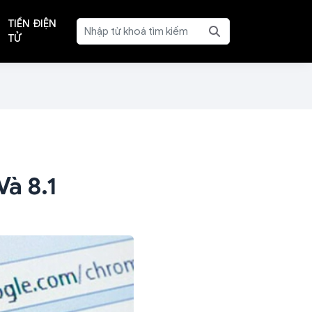
TIỀN ĐIỆN
TỬ
à 8.1