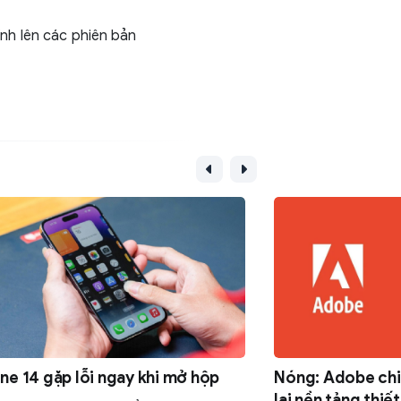
nh lên các phiên bản
ne 14 gặp lỗi ngay khi mở hộp
Nóng: Adobe chi
lại nền tảng thiế