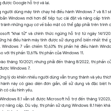
 được Google hỗ trợ vá lại.
 người dùng máy tính chạy hệ điều hành Windows 7 và 8.1 s
 bản Windows mới hơn để tiếp tục cài đặt và nâng cấp trìn
 tránh những nguy cơ về bảo mật có thể gặp phải trên trình d
osoft "khai tử" và chính thức ngừng hỗ trợ từ ngày 14/1/2
ng hệ điều hành máy tính được sử dụng phổ biến nhất thế giớ
, Windows 7 vẫn chiếm 10,63% thị phần hệ điều hành Windo
so với thị phần 13,61% thị phần của Windows 11.
ào tháng 10/2021, nhưng phải đến tháng 8/2022, thị phần c
 được Windows 7.
ng lý do khiến nhiều người dùng vẫn trung thành và yêu thí
u hành này có giao diện đơn giản, dễ sử dụng và đặc biệt
h có cấu hình yếu.
 Windows 8.1 vẫn sẽ được Microsoft hỗ trợ đến tháng 1/2023, t
rợ nâng cấp. Dù vậy, thị phần sử dụng Windows 8.1 hiện khá 