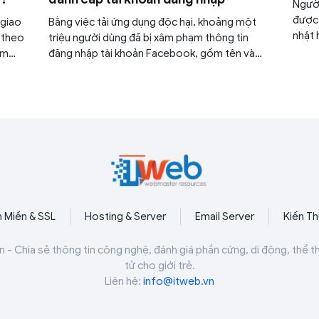
Người
được 
 giao
Bằng việc tải ứng dụng độc hại, khoảng một
nhật 
 theo
triệu người dùng đã bị xâm phạm thông tin
với A
ìm
đăng nhập tài khoản Facebook, gồm tên và
rên
mật khẩu.
 Miền & SSL
Hosting & Server
Email Server
Kiến T
n - Chia sẻ thông tin công nghệ, đánh giá phần cứng, di động, thể t
tử cho giới trẻ.
Liên hệ:
info@itweb.vn