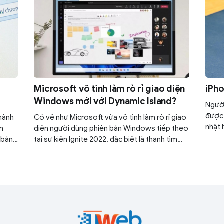
Microsoft vô tình làm rò rỉ giao diện
iPho
Windows mới với Dynamic Island?
Người
được 
 hành
Có vẻ như Microsoft vừa vô tình làm rò rỉ giao
nhật 
êm
diện người dùng phiên bản Windows tiếp theo
với A
 bản
tại sự kiện Ignite 2022, đặc biệt là thanh tìm
kiếm có phần giống với Dynamic Island trên
iPhone.