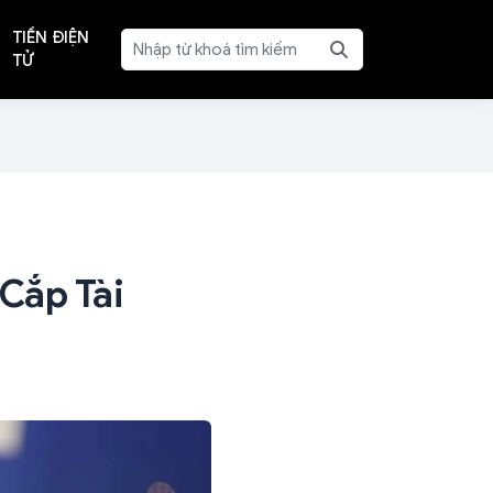
TIỀN ĐIỆN
TỬ
Cắp Tài