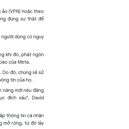
g ảo (VPN) hoặc theo
ông đúng sự thật để
g người dùng có nguy
ng khi đó, phát ngôn
báo của Meta.
. Do đó, chúng sẽ sử
ông tin của họ.
nh năng mới nếu đăng
c đích xấu", David
ắp thông tin cá nhân
 mở rộng, từ đó lấy