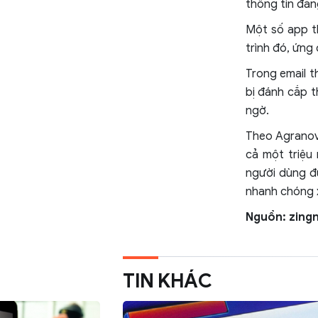
thông tin đăn
Một số app t
trình đó, ứng
Trong email t
bị đánh cắp t
ngờ.
Theo Agranov
cả một triệu
người dùng đ
nhanh chóng 
Nguồn: zing
TIN KHÁC