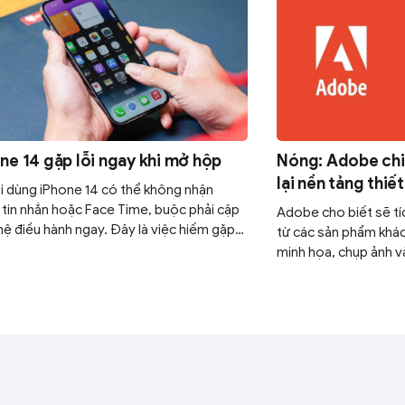
ne 14 gặp lỗi ngay khi mở hộp
Nóng: Adobe chi
lại nền tảng thiế
 dùng iPhone 14 có thể không nhận
tin nhắn hoặc Face Time, buộc phải cập
Adobe cho biết sẽ tí
hệ điều hành ngay. Đây là việc hiếm gặp
từ các sản phẩm khác
pple.
minh họa, chụp ảnh v
nền tảng của Figma.