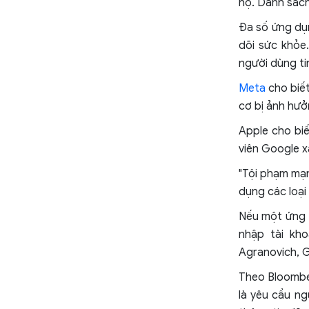
họ. Danh sách
Đa số ứng dụ
dõi sức khỏe
người dùng ti
Meta
cho biế
cơ bị ảnh hưở
Apple cho bi
viên Google 
"Tội phạm mạn
dụng các loại
Nếu một ứng 
nhập tài kh
Agranovich, 
Theo Bloombe
là yêu cầu n