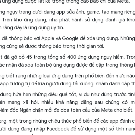
 ứng dụng được liệt kê trong thông cáo báo chí của Meta.
ng ngụy trang dưới dạng app sửa ảnh, game, tạo mạng riên
. Trên kho ứng dụng, nhà phát hành sử dụng đánh giá kh
n rằng đây là ứng dụng uy tín.
t đã thông báo với Apple và Google để xóa ứng dụng. Nhữn
ng cũng sẽ được thông báo trong thời gian tới.
ết đã gỡ bỏ 45 trong tổng số 400 ứng dụng nguy hiểm. Tro
xác nhận đã xóa toàn bộ ứng dụng được đề cập trong thông 
g biết rằng những loại ứng dụng trên phổ biến đến mức nào
 app tương tự để lừa người dùng tải xuống, nhằm đánh cắp th
dụng hứa hẹn những điều quá tốt, ví dụ như dùng trước tí
oản mạng xã hội, nhiều khả năng đằng sau chúng có mụ
Giám đốc Ngăn chặn mối đe dọa toàn cầu của Meta cho biết.
rg, một trong những chiêu thức phổ biến để các app đánh c
gười dùng đăng nhập Facebook để sử dụng một số tính năng