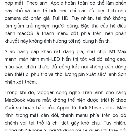
hợp mắt. Theo anh, Apple hoàn toàn có thể làm phần
này nhỏ và tinh tế hơn nếu chỉ cần đủ diện tích cho
camera độ phân giải Full HD. Tuy nhiên, tai thỏ không
làm giảm trải nghiệm người dùng. Đặc thù của hệ điều
hành macOS là thanh menu đặt phía trên, nên phần
khuyết này không ảnh hưởng tới nội dung hiển thị.
"Các nâng cấp khác rất đáng giá, như chip M1 Max
mạnh, màn hình mini-LED hiển thị tốt với độ sáng cao,
màu sắc chân thực, đủ cổng kết nối không cần dùng
đến thiết bị phụ trợ và thời lượng pin xuất sắc", anh Sơn
nhận xét thêm.
Trong khi đó, vlogger công nghệ Trần Vinh cho rằng
MacBook vừa ra mắt không thể hiện được triết lý theo
đuổi sự hoàn hảo của Apple từ thời Steve Jobs. Màn
hình trông mất cân đối, thanh menu phía trên có độ
chênh với tai thỏ là chi tiết gây khó chịu. Tuy nhiên,
giống như iPhone X, người dùng rồi sẽ quen với thay đổi