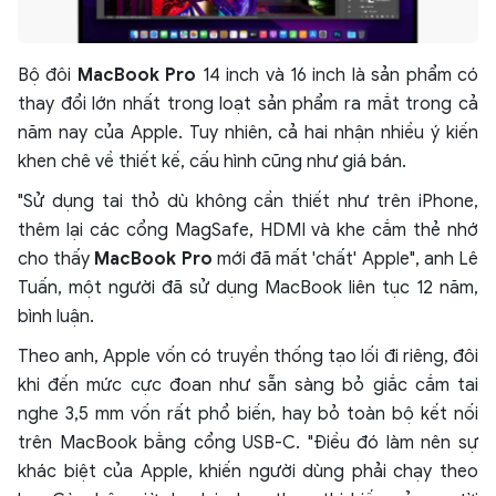
Bộ đôi
MacBook Pro
14 inch và 16 inch là sản phẩm có
thay đổi lớn nhất trong loạt sản phẩm ra mắt trong cả
năm nay của Apple. Tuy nhiên, cả hai nhận nhiều ý kiến
khen chê về thiết kế, cấu hình cũng như giá bán.
"Sử dụng tai thỏ dù không cần thiết như trên iPhone,
thêm lại các cổng MagSafe, HDMI và khe cắm thẻ nhớ
cho thấy
MacBook Pro
mới đã mất 'chất' Apple", anh Lê
Tuấn, một người đã sử dụng MacBook liên tục 12 năm,
bình luận.
Theo anh, Apple vốn có truyền thống tạo lối đi riêng, đôi
khi đến mức cực đoan như sẵn sàng bỏ giắc cắm tai
nghe 3,5 mm vốn rất phổ biến, hay bỏ toàn bộ kết nối
trên MacBook bằng cổng USB-C. "Điều đó làm nên sự
khác biệt của Apple, khiến người dùng phải chạy theo