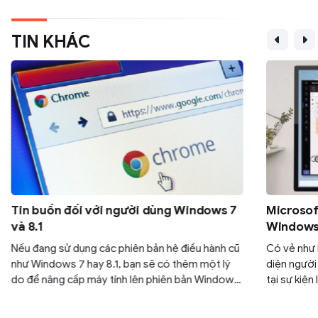
TIN KHÁC
Tin buồn đối với người dùng Windows 7
Microsoft
và 8.1
Windows 
Nếu đang sử dụng các phiên bản hệ điều hành cũ
Có vẻ như M
như Windows 7 hay 8.1, bạn sẽ có thêm một lý
diện người
do để nâng cấp máy tính lên phiên bản Windows
tại sự kiện
mới hơn như 10 hay 11.
có phần gi