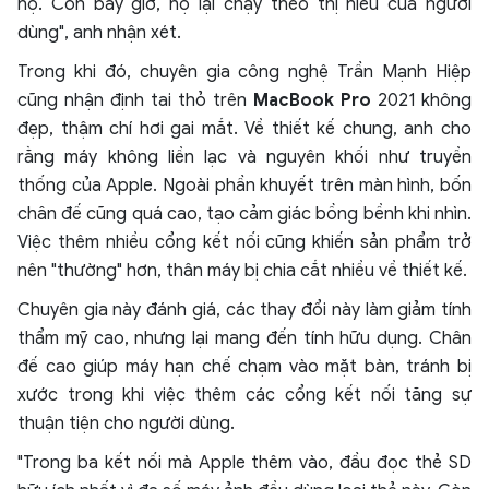
họ. Còn bây giờ, họ lại chạy theo thị hiếu của người
dùng", anh nhận xét.
Trong khi đó, chuyên gia công nghệ Trần Mạnh Hiệp
cũng nhận định tai thỏ trên
MacBook Pro
2021 không
đẹp, thậm chí hơi gai mắt. Về thiết kế chung, anh cho
rằng máy không liền lạc và nguyên khối như truyền
thống của Apple. Ngoài phần khuyết trên màn hình, bốn
chân đế cũng quá cao, tạo cảm giác bồng bềnh khi nhìn.
Việc thêm nhiều cổng kết nối cũng khiến sản phẩm trở
nên "thường" hơn, thân máy bị chia cắt nhiều về thiết kế.
Chuyên gia này đánh giá, các thay đổi này làm giảm tính
thẩm mỹ cao, nhưng lại mang đến tính hữu dụng. Chân
đế cao giúp máy hạn chế chạm vào mặt bàn, tránh bị
xước trong khi việc thêm các cổng kết nối tăng sự
thuận tiện cho người dùng.
"Trong ba kết nối mà Apple thêm vào, đầu đọc thẻ SD