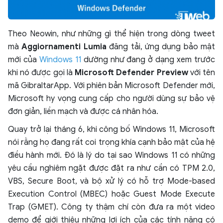
Theo Neowin, như những gì thể hiện trong dòng tweet
mà
Aggiornamenti Lumia
đăng tải, ứng dụng bảo mật
mới của
Windows 11
dường như đang ở dạng xem trước
khi nó được gọi là
Microsoft Defender Preview
với tên
mã GibraltarApp. Với phiên bản Microsoft Defender mới,
Microsoft hy vọng cung cấp cho người dùng sự bảo vệ
đơn giản, liền mạch và được cá nhân hóa.
Quay trở lại tháng 6, khi công bố Windows 11, Microsoft
nói rằng họ đang rất coi trọng khía cạnh bảo mật của hệ
điều hành mới. Đó là lý do tại sao Windows 11 có những
yêu cầu nghiêm ngặt được đặt ra như cần có TPM 2.0,
VBS, Secure Boot, và bộ xử lý có hỗ trợ Mode-based
Execution Control (MBEC) hoặc Guest Mode Execute
Trap (GMET). Công ty thậm chí còn đưa ra một video
demo để giới thiệu những lợi ích của các tính năng có