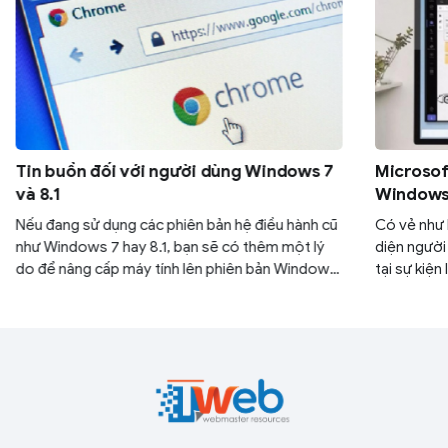
Tin buồn đối với người dùng Windows 7
Microsoft
và 8.1
Windows 
Nếu đang sử dụng các phiên bản hệ điều hành cũ
Có vẻ như M
như Windows 7 hay 8.1, bạn sẽ có thêm một lý
diện người
do để nâng cấp máy tính lên phiên bản Windows
tại sự kiện
mới hơn như 10 hay 11.
có phần gi