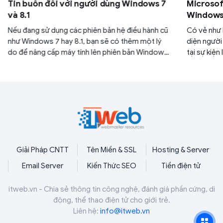
Tin buồn đối với người dùng Windows 7
Microsoft
và 8.1
Windows 
Nếu đang sử dụng các phiên bản hệ điều hành cũ
Có vẻ như M
như Windows 7 hay 8.1, bạn sẽ có thêm một lý
diện người
do để nâng cấp máy tính lên phiên bản Windows
tại sự kiện
mới hơn như 10 hay 11.
có phần gi
Giải Pháp CNTT
Tên Miền & SSL
Hosting & Server
Email Server
Kiến Thức SEO
Tiền điện tử
itweb.vn - Chia sẻ thông tin công nghệ, đánh giá phần cứng, di
động, thể thao điện tử cho giới trẻ.
Liên hệ:
info@itweb.vn