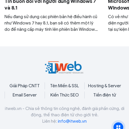
Tin buồn đối với người dùng Windows 7
Microsoft
và 8.1
Windows 
Nếu đang sử dụng các phiên bản hệ điều hành cũ
Có vẻ như M
như Windows 7 hay 8.1, bạn sẽ có thêm một lý
diện người
do để nâng cấp máy tính lên phiên bản Windows
tại sự kiện
mới hơn như 10 hay 11.
có phần gi
Giải Pháp CNTT
Tên Miền & SSL
Hosting & Server
Email Server
Kiến Thức SEO
Tiền điện tử
itweb.vn - Chia sẻ thông tin công nghệ, đánh giá phần cứng, di
động, thể thao điện tử cho giới trẻ.
Liên hệ:
info@itweb.vn