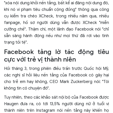
"xóa nội dung khỏi nền tảng, bất kể ai đăng nội dung đó,
khi nó vi phạm tiêu chuẩn cộng đồng" thông qua công
cụ kiểm tra chéo XCheck, trong nhiều năm qua, nhiều
fanpage, hồ sơ người dùng vẫn được XCheck "miễn
cưỡng chế". Thậm chí, một lãnh đạo Facebook nói "chỉ
sẵn sàng hành động nếu như mọi thứ đã rơi vào tình
trạng tồi tệ".
Facebook tảng lờ tác động tiêu
cực với trẻ vị thành niên
Hồi tháng 3, trong phiên điều trần trước Quốc hội Mỹ,
các nghị sĩ hỏi liệu nền tảng của Facebook có gây hại
cho trẻ em hay không, CEO Mark Zuckerberg nói: "Tôi
không tin có chuyện đó".
Tuy nhiên, theo các khảo sát nội bộ của Facebook được
Haugen đưa ra, có tới 13,5% người dùng nữ ở tuổi vị
thành niên trên Instagram nói nền tảng này khiến họ