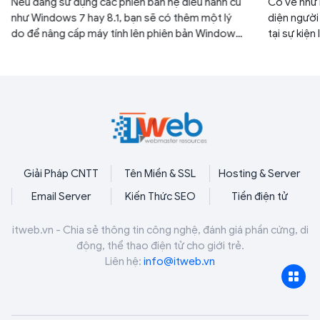
Nếu đang sử dụng các phiên bản hệ điều hành cũ
Có vẻ như M
như Windows 7 hay 8.1, bạn sẽ có thêm một lý
diện người
do để nâng cấp máy tính lên phiên bản Windows
tại sự kiện
mới hơn như 10 hay 11.
có phần gi
Giải Pháp CNTT
Tên Miền & SSL
Hosting & Server
Email Server
Kiến Thức SEO
Tiền điện tử
itweb.vn - Chia sẻ thông tin công nghệ, đánh giá phần cứng, di
động, thể thao điện tử cho giới trẻ.
Liên hệ:
info@itweb.vn