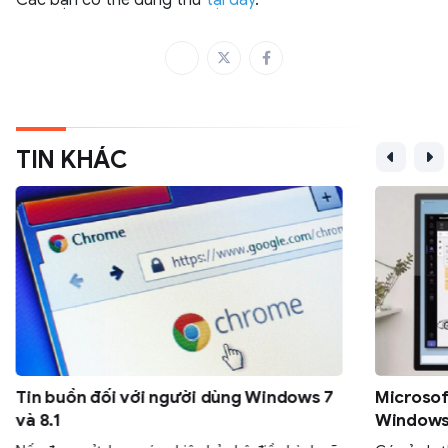
Các bạn có thể dùng thử
tại đây
.
TIN KHÁC
Tin buồn đối với người dùng Windows 7
Microsoft
và 8.1
Windows 