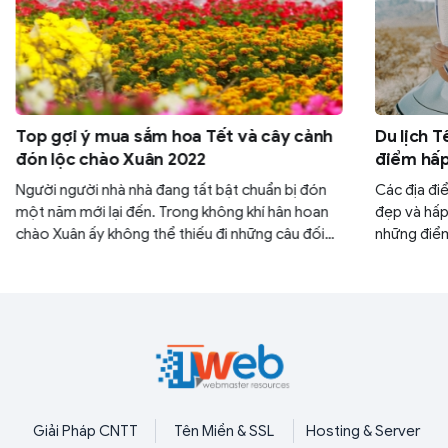
Top gợi ý mua sắm hoa Tết và cây cảnh
Du lịch T
đón lộc chào Xuân 2022
điểm hấp
Người người nhà nhà đang tất bật chuẩn bị đón
Các địa đi
một năm mới lại đến. Trong không khí hân hoan
đẹp và hấp
chào Xuân ấy không thể thiếu đi những câu đối
những điểm
đỏ, những món ăn đậm nét Tết và đặc biệt là
2023 với v
chậu cây cảnh hay bình hoa tươi tô điểm cho
viết dưới đ
ngày Xuân. Mời bạn đọc cùng ITWeb điểm qua
những loài cây cảnh và hoa Tết đem lại may mắn,
tài lộc vào đầu năm mới.
Giải Pháp CNTT
Tên Miền & SSL
Hosting & Server