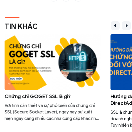
TIN KHÁC
Chứng chỉ GOGET SSL là gì?
Hướng dẫ
DirectA
Với tính cần thiết và sự phổ biến của chứng chỉ
SSL (Secure Socket Layer), ngay nay sự xuất
SSL là chứ
hiện ngày càng nhiều các nhà cung cấp khác nhau
doanh nghi
khiến cho các doanh nghiệp phải đau đầu trong
Tuy nhiên 
quá trình lựa chọn. Bài viết dưới đây sẽ giúp bạn
bước cài đ