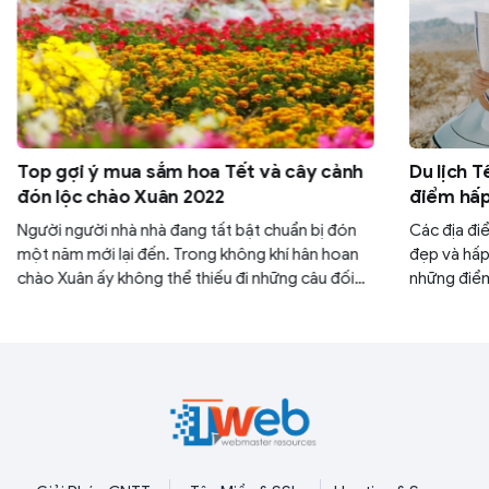
Top gợi ý mua sắm hoa Tết và cây cảnh
Du lịch T
đón lộc chào Xuân 2022
điểm hấp
Người người nhà nhà đang tất bật chuẩn bị đón
Các địa đi
một năm mới lại đến. Trong không khí hân hoan
đẹp và hấp
chào Xuân ấy không thể thiếu đi những câu đối
những điểm
đỏ, những món ăn đậm nét Tết và đặc biệt là
2023 với v
chậu cây cảnh hay bình hoa tươi tô điểm cho
viết dưới đ
ngày Xuân. Mời bạn đọc cùng ITWeb điểm qua
những loài cây cảnh và hoa Tết đem lại may mắn,
tài lộc vào đầu năm mới.