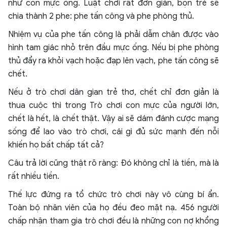
như con mực ống. Luật chơi rất đơn giản, bọn trẻ sẽ
chia thành 2 phe: phe tấn công và phe phòng thủ.
Nhiệm vụ của phe tấn công là phải dẫm chân được vào
hình tam giác nhỏ trên đầu mực ống. Nếu bị phe phòng
thủ đẩy ra khỏi vạch hoặc đạp lên vạch, phe tấn công sẽ
chết.
Nếu ở trò chơi dân gian trẻ thơ, chết chỉ đơn giản là
thua cuộc thì trong Trò chơi con mực của người lớn,
chết là hết, là chết thật. Vậy ai sẽ dám đánh cược mạng
sống để lao vào trò chơi, cái gì đủ sức mạnh đến nỗi
khiến họ bất chấp tất cả?
Câu trả lời cũng thật rõ ràng: Đó không chỉ là tiền, mà là
rất nhiều tiền.
Thế lực đứng ra tổ chức trò chơi này vô cùng bí ẩn.
Toàn bộ nhân viên của họ đều đeo mặt nạ. 456 người
chấp nhận tham gia trò chơi đều là những con nợ khổng