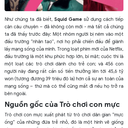
Như chúng ta đã biết,
Squid Game
sử dụng cách tiếp
cận câu chuyện – đã không còn mới - mà tất cả chúng
ta đã thấy trước đây: Một nhóm người bị ném vào một
đấu trường ”nhân tạo’’, nơi họ phải chiến đấu để giành
lấy mạng sống của mình. Trong loạt phim mới của Netflix,
đấu trường là một khu phức hợp lớn, bí mật; cuộc thi là
một loạt các trò chơi dành cho trẻ con; và 456 con
người này đang rất cần số tiền thưởng lên tới 45,6 tỷ
won (tương đương 39 triệu đô la) hơn cả sự an toàn của
mạng sống – thứ mà có thể cũng mất đi nếu họ trở ra
bên ngoài.
Nguồn gốc của Trò chơi con mực
Trò chơi con mực xuất phát từ trò chơi dân gian “mực
ống” của những đứa trẻ nhỏ, đó là một hình vẽ giống