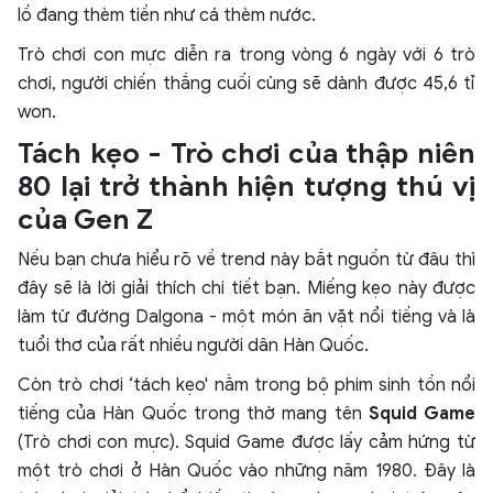
lồ đang thèm tiền như cá thèm nước.
Trò chơi con mực diễn ra trong vòng 6 ngày với 6 trò
chơi, người chiến thắng cuối cùng sẽ dành được 45,6 tỉ
won.
Tách kẹo - Trò chơi của thập niên
80 lại trở thành hiện tượng thú vị
của Gen Z
Nếu bạn chưa hiểu rõ về trend này bắt nguồn từ đâu thì
đây sẽ là lời giải thích chi tiết bạn. Miếng kẹo này được
làm từ đường Dalgona - một món ăn vặt nổi tiếng và là
tuổi thơ của rất nhiều người dân Hàn Quốc.
Còn trò chơi ‘tách kẹo' nằm trong bộ phim sinh tồn nổi
tiếng của Hàn Quốc trong thờ mang tên
Squid Game
(Trò chơi con mực). Squid Game được lấy cảm hứng từ
một trò chơi ở Hàn Quốc vào những năm 1980. Đây là