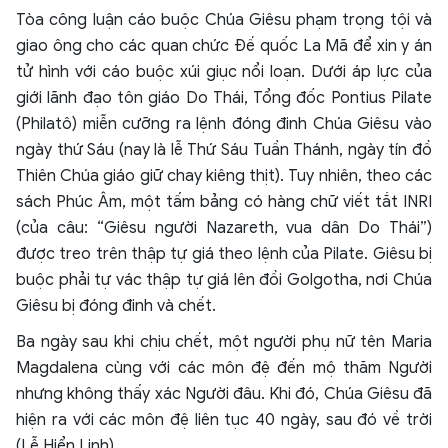
Tòa công luận cáo buộc Chúa Giêsu phạm trọng tội và
giao ông cho các quan chức Đế quốc La Mã để xin y án
tử hình với cáo buộc xúi giục nổi loạn. Dưới áp lực của
giới lãnh đạo tôn giáo Do Thái, Tổng đốc Pontius Pilate
(Philatô) miễn cưỡng ra lệnh đóng đinh Chúa Giêsu vào
ngày thứ Sáu (nay là lễ Thứ Sáu Tuần Thánh, ngày tín đồ
Thiên Chúa giáo giữ chay kiêng thịt). Tuy nhiên, theo các
sách Phúc Âm, một tấm bảng có hàng chữ viết tắt INRI
(của câu: “Giêsu người Nazareth, vua dân Do Thái”)
được treo trên thập tự giá theo lệnh của Pilate. Giêsu bị
buộc phải tự vác thập tự giá lên đồi Golgotha, nơi Chúa
Giêsu bị đóng đinh và chết.
Ba ngày sau khi chịu chết, một người phụ nữ tên Maria
Magdalena cùng với các môn đệ đến mộ thăm Người
nhưng không thấy xác Người đâu. Khi đó, Chúa Giêsu đã
hiện ra với các môn đệ liên tục 40 ngày, sau đó về trời
(Lễ Hiển Linh).