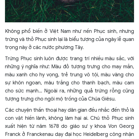
Không phổ biến ở Việt Nam như nến Phục sinh, nhưng
trứng và thỏ Phục sinh lại là biểu tượng của ngày lễ quan
trọng này ở các nước phương Tây.
Trứng Phục sinh luôn được trang trí nhiều màu sắc, với
những ý nghĩa như: Màu đỏ tượng trưng cho may mắn,
màu xanh cho hy vọng, trẻ trung vô tội, màu vàng cho
sự khôn ngoan, màu trắng cho thanh bạch, màu cam
cho sức mạnh… Ngoài ra, những quả trứng rỗng cũng
tượng trưng cho ngôi mộ trống của Chúa Giêsu.
Các chuyện thần thoại hay dân gian đều nhắc đến thỏ là
con vật hiền lành, không làm hại ai. Chú thỏ Phục sinh
xuất hiện từ năm 1678 do giáo sư y khoa Von Georg
Franck ở Franckenau dạy đại học Heidelberg công nhận