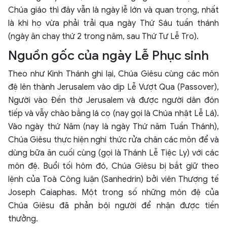
Chúa giáo thì đây vẫn là ngày lễ lớn và quan trọng, nhất
là khi họ vừa phải trải qua ngày Thứ Sáu tuần thánh
(ngày ăn chay thứ 2 trong năm, sau Thứ Tư Lễ Tro).
Nguồn gốc của ngày Lễ Phục sinh
Theo như Kinh Thánh ghi lại, Chúa Giêsu cùng các môn
đệ lên thành Jerusalem vào dịp Lễ Vượt Qua (Passover),
Người vào Đền thờ Jerusalem và được người dân đón
tiếp và vẫy chào bằng lá cọ (nay gọi là Chúa nhật Lễ Lá).
Vào ngày thứ Năm (nay là ngày Thứ năm Tuần Thánh),
Chúa Giêsu thực hiện nghi thức rửa chân các môn để và
dùng bữa ăn cuối cùng (gọi là Thánh Lễ Tiệc Ly) với các
môn đệ. Buổi tối hôm đó, Chúa Giêsu bị bắt giữ theo
lệnh của Toà Công luận (Sanhedrin) bởi viên Thượng tế
Joseph Caiaphas. Một trong số những môn đệ của
Chúa Giêsu đã phản bội người để nhận được tiền
thưởng.