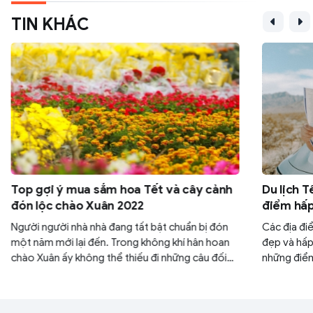
TIN KHÁC
Top gợi ý mua sắm hoa Tết và cây cảnh
Du lịch T
đón lộc chào Xuân 2022
điểm hấp
Người người nhà nhà đang tất bật chuẩn bị đón
Các địa đi
một năm mới lại đến. Trong không khí hân hoan
đẹp và hấp
chào Xuân ấy không thể thiếu đi những câu đối
những điểm
đỏ, những món ăn đậm nét Tết và đặc biệt là
2023 với v
chậu cây cảnh hay bình hoa tươi tô điểm cho
viết dưới đ
ngày Xuân. Mời bạn đọc cùng ITWeb điểm qua