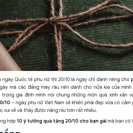
à ngày Quốc tế phụ nữ thì 20/10 là ngày chỉ dành riêng cho
 ngày mà các đấng mày râu nên dành cho nửa kia của mình 
 trong gia đình mình nói chung những món quà xinh xắn v
20/10
– ngày phụ nữ Việt Nam sẽ khiến phái đẹp vừa có cảm 
họ vui vẻ và thấy được nâng niu hơn rất nhiều.
tổng hợp
10 ý tưởng quà tặng 20/10 cho bạn gái
mà bạn có 