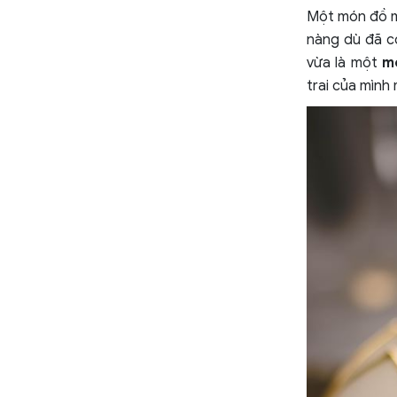
Một món đồ mà
nàng dù đã có
vừa là một
m
trai của mình