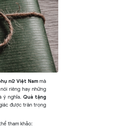
phụ nữ Việt Nam
mà
nói riêng hay những
à ý nghĩa.
Quà tặng
giác được trân trọng
thể tham khảo: