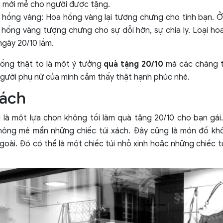
c mới mẻ cho người được tặng.
 hồng vàng: Hoa hồng vàng lại tương chưng cho tình bạn. 
 hồng vàng tượng chưng cho sự dỗi hờn, sự chia ly. Loại h
ngày 20/10 lắm.
ồng thật to là một ý tưởng
quà tặng 20/10
mà các chàng t
gười phụ nữ của mình cảm thấy thật hạnh phúc nhé.
xách
 là một lựa chọn không tồi làm quà tặng 20/10 cho bạn gái
không mê mẩn những chiếc túi xách. Đây cũng là món đồ khô
goài. Đó có thể là một chiếc túi nhỏ xinh hoặc những chiếc t