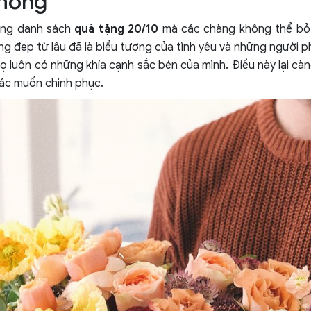
 hồng
ong danh sách
quà tặng 20/10
mà các chàng không thể bỏ 
g đẹp từ lâu đã là biểu tượng của tình yêu và những người p
 luôn có những khía cạnh sắc bén của mình. Điều này lại cà
iác muốn chinh phục.