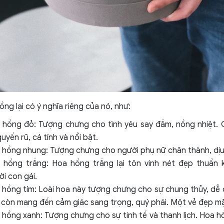
ồng lại có ý nghĩa riêng của nó, như:
 hồng đỏ: Tượng chưng cho tình yêu say đắm, nồng nhiệt. 
uyến rũ, cá tính và nổi bật.
 hồng nhung: Tượng chưng cho người phụ nữ chân thành, dịu
 hồng trắng: Hoa hồng trắng lại tôn vinh nét đẹp thuần k
i con gái.
hồng tím: Loài hoa này tượng chưng cho sự chung thủy, dễ c
 còn mang đến cảm giác sang trọng, quý phái. Một vẻ đẹp m
 hồng xanh: Tượng chưng cho sự tinh tế và thanh lịch. Hoa h