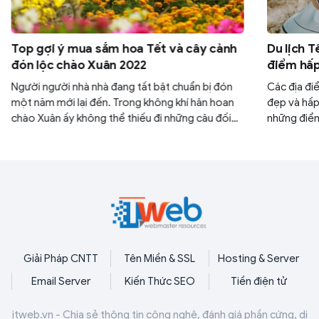
Top gợi ý mua sắm hoa Tết và cây cảnh
Du lịch T
đón lộc chào Xuân 2022
điểm hấp
Người người nhà nhà đang tất bật chuẩn bị đón
Các địa đi
một năm mới lại đến. Trong không khí hân hoan
đẹp và hấp
chào Xuân ấy không thể thiếu đi những câu đối
những điểm
đỏ, những món ăn đậm nét Tết và đặc biệt là
2023 với v
chậu cây cảnh hay bình hoa tươi tô điểm cho
viết dưới đ
ngày Xuân. Mời bạn đọc cùng ITWeb điểm qua
những loài cây cảnh và hoa Tết đem lại may mắn,
tài lộc vào đầu năm mới.
Giải Pháp CNTT
Tên Miền & SSL
Hosting & Server
Email Server
Kiến Thức SEO
Tiền điện tử
itweb.vn - Chia sẻ thông tin công nghệ, đánh giá phần cứng, di