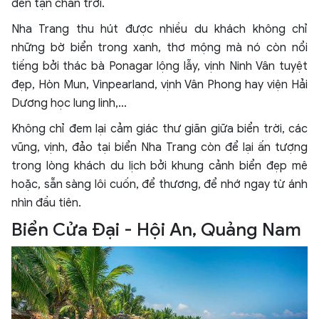
đến tận chân trời.
Nha Trang thu hút được nhiều du khách không chỉ
những bờ biển trong xanh, thơ mộng mà nó còn nổi
tiếng bởi thác bà Ponagar lộng lẫy, vịnh Ninh Vân tuyệt
đẹp, Hòn Mun, Vinpearland, vịnh Vân Phong hay viện Hải
Dương học lung linh,...
Không chỉ đem lại cảm giác thư giãn giữa biển trời, các
vũng, vịnh, đảo tại biển Nha Trang còn để lại ấn tượng
trong lòng khách du lịch bởi khung cảnh biển đẹp mê
hoặc, sẵn sàng lôi cuốn, để thương, để nhớ ngay từ ánh
nhìn đầu tiên.
Biển Cửa Đại - Hội An, Quảng Nam