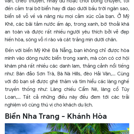
ván, chèo thuyền, nhảy dù hoặc chơi bóng chuyền, tối
đến cắm trại bờ biển hay đi dạo dưới bầu trời ngàn sao,
biển sẽ vỗ về và nâng niu mọi cảm xúc của bạn. Ở Mỹ
Khê, các bãi tắm nước ấm áp, trong xanh, bờ thoải khá
an toàn và được rất nhiều người yêu thích bởi vẻ đẹp
hiền hòa, sóng vỗ rì rào và cát trắng mịn dưới chân.
Đến với biển Mỹ Khê Đà Nẵng, bạn không chỉ được hòa
mình vào dòng nước biển trong xanh, mà còn có cơ hội
khám phá rất nhiều các danh lam, thắng cảnh nổi tiếng
như: Bán đảo Sơn Trà, Bà Nà Hills, đèo Hải Vân,... Cùng
với đó bạn sẽ được ghé thăm và tìm hiểu các làng nghề
truyền thống như: Làng chiếu Cẩm Nê, làng cổ Túy
Loan,... Tất cả những điều này đều đem tới các trải
nghiệm vô cùng thú vị cho khách du lịch.
Biển Nha Trang - Khánh Hòa