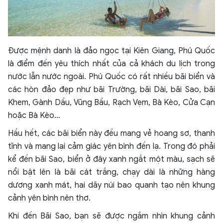
Được mệnh danh là đảo ngọc tại Kiên Giang, Phú Quốc
là điểm đến yêu thích nhất của cả khách du lịch trong
nước lẫn nước ngoài. Phú Quốc có rất nhiều bãi biển và
các hòn đảo đẹp như bãi Trường, bãi Dài, bãi Sao, bãi
Khem, Gành Dầu, Vũng Bầu, Rạch Vẹm, Bà Kèo, Cửa Cạn
hoặc Bà Kèo…
Hầu hết, các bãi biển này đều mang vẻ hoang sơ, thanh
tĩnh và mang lại cảm giác yên bình đến lạ. Trong đó phải
kể đến bãi Sao, biển ở đây xanh ngắt một màu, sạch sẽ
nổi bật lên là bãi cát trắng, chạy dài là những hàng
dương xanh mát, hai dãy núi bao quanh tạo nên khung
cảnh yên bình nên thơ.
Khi đến Bãi Sao, bạn sẽ được ngắm nhìn khung cảnh