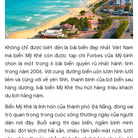
Không chỉ được biết đến là bãi biển đẹp nhất Việt Nam
mà biển Mỹ Khê còn được tạp chí Forbes của Mỹ bình
chọn là một trong 6 bãi biển quyến rũ nhất hành tinh
trong năm 2006. Với cung đường biển uốn lượn hình lưỡi
liềm và cùng với vẻ yên tĩnh, thanh bình của bờ biển sau
hàng dương, bãi biển Mỹ Khê thu hút hàng triệu khách
du lịch hằng năm.
Biển Mỹ Khê là linh hồn của thành phố Đà Nẵng, đóng vai
trò quan trọng trong cuộc sống thường ngày của người
dân nơi đây. Buổi sáng thì dạo biển, ngắm bình minh
hoặc đột kích chợ hải sản, chiều tắm biển mát rượi, lướt