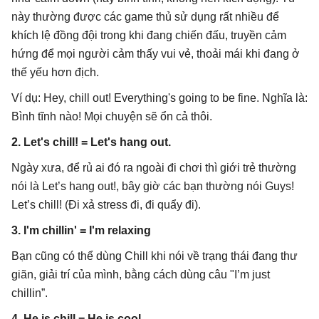
này thường được các game thủ sử dụng rất nhiều để
khích lệ đồng đội trong khi đang chiến đấu, truyền cảm
hứng để mọi người cảm thấy vui vẻ, thoải mái khi đang ở
thế yếu hơn địch.
Ví dụ: Hey, chill out! Everything's going to be fine. Nghĩa là:
Bình tĩnh nào! Mọi chuyện sẽ ổn cả thôi.
2. Let's chill! = Let's hang out.
Ngày xưa, để rủ ai đó ra ngoài đi chơi thì giới trẻ thường
nói là Let’s hang out!, bây giờ các bạn thường nói Guys!
Let’s chill! (Đi xả stress đi, đi quẩy đi).
3. I'm chillin' = I'm relaxing
Bạn cũng có thể dùng Chill khi nói về trạng thái đang thư
giãn, giải trí của mình, bằng cách dùng câu "I’m just
chillin”.
4. He is chill = He is cool