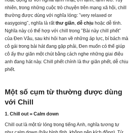
nhiên, trong những cuộc trò chuyện trên mạng xã hội, chill
thường được dùng với nghĩa lóng: "very relaxed or
easygoing", nghĩa là rất
thư giãn
,
dễ chịu
hoặc dễ tính.
Nghĩa này có thể hợp với chill trong "Bài này chill phết"
của Đen Vâu, sau khi hỏi han về những áp lực, bí bách mà
cô gái trong bài hát đang gặp phải, Đen muốn có thể giúp
cô ấy thư giãn một chút bằng cách nghe những giai điệu
anh đang hát này. Chill phết chính là thư giãn phết, dễ chịu
phết.
Một số cụm từ thường được dùng
với Chill
1. Chill out = Calm down
Chill out là một từ lóng trong tiếng Anh, nghĩa tương tự
như calm down (hãy bình tĩnh, không nên kích động). Từ