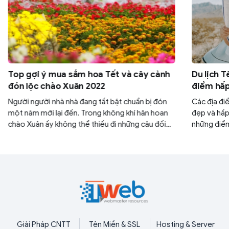
Top gợi ý mua sắm hoa Tết và cây cảnh
Du lịch T
đón lộc chào Xuân 2022
điểm hấp
Người người nhà nhà đang tất bật chuẩn bị đón
Các địa đi
một năm mới lại đến. Trong không khí hân hoan
đẹp và hấp
chào Xuân ấy không thể thiếu đi những câu đối
những điểm
đỏ, những món ăn đậm nét Tết và đặc biệt là
2023 với v
chậu cây cảnh hay bình hoa tươi tô điểm cho
viết dưới đ
ngày Xuân. Mời bạn đọc cùng ITWeb điểm qua
những loài cây cảnh và hoa Tết đem lại may mắn,
tài lộc vào đầu năm mới.
Giải Pháp CNTT
Tên Miền & SSL
Hosting & Server