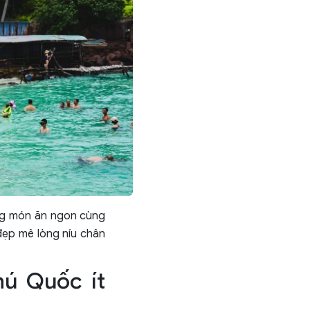
ững món ăn ngon cùng
 đẹp mê lòng níu chân
hú Quốc ít