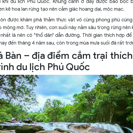
ới khi du lịch Phú Quốc. Khung cảnh ở đây được bao bọc 
en kẽ hoa lan rừng tạo nên cảm giác hoang dại, mộc mạc.
còn được khám phá thảm thực vật vô cùng phong phú cùn
đẹp mộng mơ. Tuy nhiên, con suối này nằm sâu trong rừng nên
nhất là nên có "thổ dân" dẫn đường. Thời gian thích hợp để 
nay đến tháng 4 năm sau, còn trong mùa mưa suối đá rất trơn
á Bàn – địa điểm cắm trại thíc
rình du lịch Phú Quốc