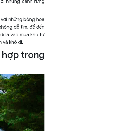
bởi những cánh rừng
g với những bông hoa
 không dễ tìm, để đến
đi là vào mùa khô từ
 và khó đi.
h hợp trong