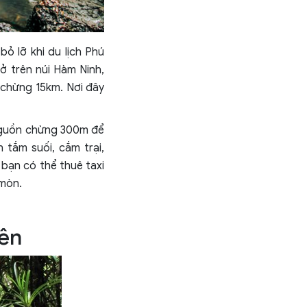
ỏ lỡ khi du lịch Phú
̉ trên núi Hàm Ninh,
̀i chừng 15km. Nơi đây
nguồn chừng 300m để
tắm suối, cắm trại,
 bạn có thể thuê taxi
 mòn.
iên