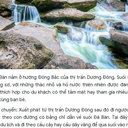
 Đá Bàn nằm ở hướng Đông Bắc của thị trấn Dương Đông. Su
g sơ, với những thác nhỏ và hồ nước thiên nhiên được đánh
y thích hợp cho du khách có thể tắm mát hay tham gia nhiều
g cùng bạn bè.
 chuyển: Xuất phát từ thị trấn Dương Đông sau đó đi ngượ
 đi theo con đường có bảng chỉ dẫn về suối Đá Bàn. Tại đâ
du lịch và đi theo cầu cây hay cầu dây văng để qua suối vào r