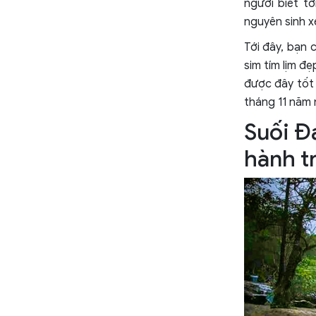
người biết t
nguyên sinh x
Tới đây, bạn 
sim tím lịm 
được đây tốt 
tháng 11 năm 
Suối Đ
hành t