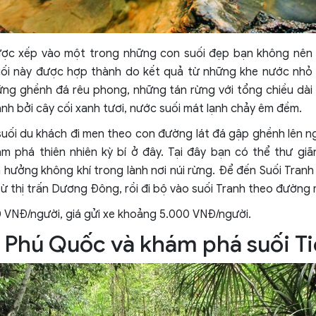
ợc xếp vào một trong những con suối đẹp bạn không nên b
i này được hợp thành do kết quả từ những khe nước nhỏ ơ
ững ghềnh đá rêu phong, những tán rừng với tổng chiều da
 bởi cây cối xanh tươi, nước suối mát lạnh chảy êm đềm.
uối du khách đi men theo con đường lát đá gập ghềnh lên 
́m phá thiên nhiên kỳ bí ở đây. Tại đây bạn có thể thư giãn 
ận hưởng không khí trong lành nơi núi rừng. Để đến Suối Tranh
ừ thị trấn Dương Đông, rồi đi bộ vào suối Tranh theo đường
0 VNĐ/người, giá gửi xe khoảng 5.000 VNĐ/người.
h Phú Quốc và khám phá suối T