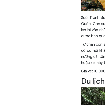
Suối Tranh đư
Quốc. Con suố
len lỏi vào nh
được bao quanh
Từ chân con s
có cơ hội kha
nướng cá, t
hoặc xe máy t
Giá vé: 10.00
Du lịc