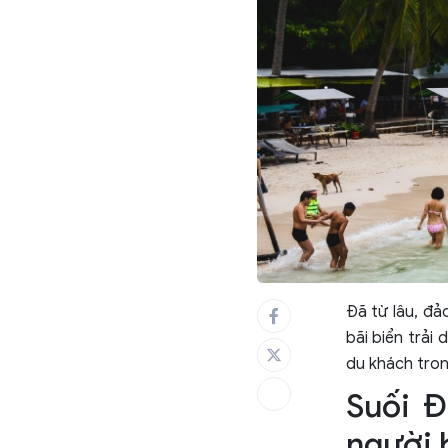
Đã từ lâu, đ
bãi biển trải
du khách tron
Suối Đ
người b